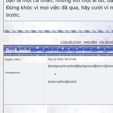
bạn là một cá nhân, nhưng với một ai đó, bạn
Đừng khóc vì mọi việc đã qua, hãy cười vì 
trước.
« Các bài cũ hơn
·
inga's Blog
·
Các bài mớ
Bình luận
Guest_vinh_*
Nov 19 2006, 08:14 AM
[background=yellow][/background][size=2][/size
Unregistered
[color=yellow][/color]