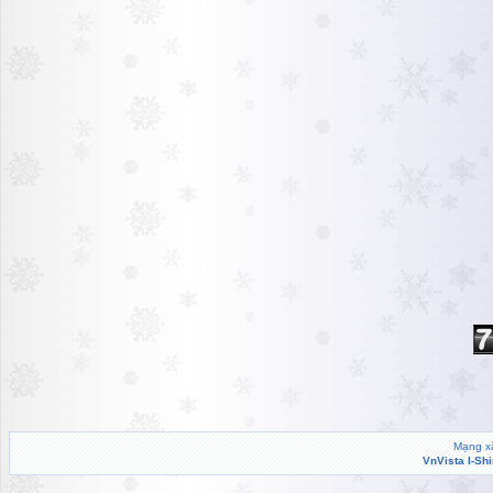
Mạng xã
VnVista I-Sh