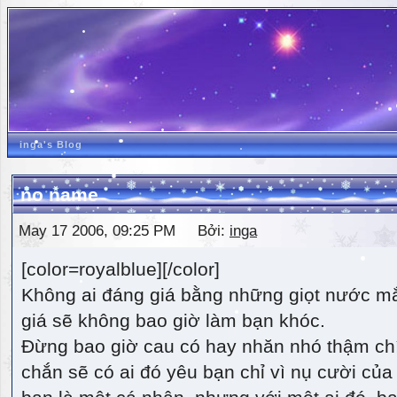
inga's Blog
no name
May 17 2006, 09:25 PM Bởi:
inga
[color=royalblue][/color]
Không ai đáng giá bằng những giọt nước m
giá sẽ không bao giờ làm bạn khóc.
Đừng bao giờ cau có hay nhăn nhó thậm ch
chắn sẽ có ai đó yêu bạn chỉ vì nụ cười của 