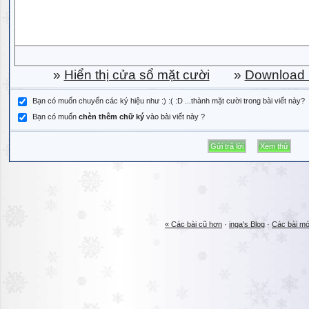
»
Hiển thị cửa sổ mặt cười
»
Download b
Bạn có muốn chuyển các ký hiệu như :) :( :D ...thành mặt cười trong bài viết này?
Bạn có muốn
chèn thêm chữ ký
vào bài viết này ?
« Các bài cũ hơn
·
inga's Blog
·
Các bài mớ