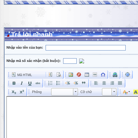
Trả lời nhanh
Nhập vào tên của bạn:
Nhập mã số xác nhận (bắt buộc):
Mã HTML
Phông
Kích cỡ phông
Phông
Cỡ chữ
Phông
Cỡ chữ