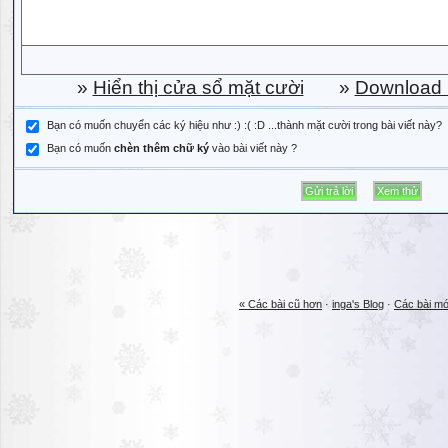
»
Hiển thị cửa sổ mặt cười
»
Download b
Bạn có muốn chuyển các ký hiệu như :) :( :D ...thành mặt cười trong bài viết này?
Bạn có muốn
chèn thêm chữ ký
vào bài viết này ?
« Các bài cũ hơn
·
inga's Blog
·
Các bài mớ