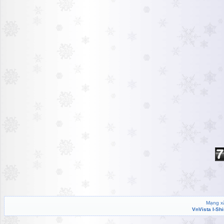
Mạng xã
VnVista I-Sh