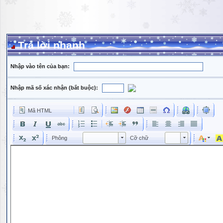
Trả lời nhanh
Nhập vào tên của bạn:
Nhập mã số xác nhận (bắt buộc):
Mã HTML
Phông
Kích cỡ phông
Phông
Cỡ chữ
Phông
Cỡ chữ