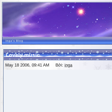
inga's Blog
Lovely music
May 18 2006, 09:41 AM Bởi:
inga