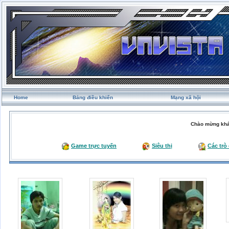
Home
Bảng điều khiển
Mạng xã hội
Chào mừng khá
Game trực tuyến
Siêu thị
Các trò