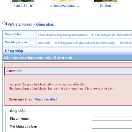
thanhminh_ql
nhocnayvanyeuan...
liv_dieu
VnVista Forum
> Đăng nhập
ặc biệt” của Microsoft
New articles
♥
4 bài học thành công trong kinh doanh
♥
Tạo dựng hình ảnh mộ
ET Tình yêu và giọt nước mắt
New blog entries
♥
Tổng quan về giày bảo hộ tại Vĩnh Long
♥
Khả Năng H
Đăng nhập
Hãy nhập vào thông tin truy nhập để đăng nhập
Attention!
Bạn phải đăng ký tài khoản để truy nhập vào diễn đàn.
Nếu bạn chưa có tài khoản bạn có thể click vào mục
đăng ký
ở phía trên !
Quên mật khẩu!
Nhấn vào đây!
Đăng nhập
Địa chỉ email
Mật khẩu của bạn