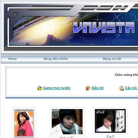
Home
Bảng điều khiển
Mạng xã hội
Chào mừng khá
Game trực tuyến
Siêu thị
Các trò
T.n.T