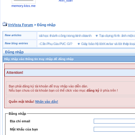
Anh_tuấn
memory.kiss.me
VnVista Forum
> Đăng nhập
“đặc biệt” của Microsoft
New articles
♥
4 bài học thành công trong kinh doanh
♥
Tạo dựng hình ảnh m
Nhựa Chất Lượng Cao Cần Phụ Gia PVC Gì?
New blog entries
♥
Giày bảo hộ lót Kevlar và lót thép loại nào 
Đăng nhập
Hãy nhập vào thông tin truy nhập để đăng nhập
Attention!
Bạn phải đăng ký tài khoản để truy nhập vào diễn đàn.
Nếu bạn chưa có tài khoản bạn có thể click vào mục
đăng ký
ở phía trên !
Quên mật khẩu!
Nhấn vào đây!
Đăng nhập
Địa chỉ email
Mật khẩu của bạn