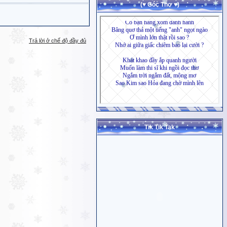
(♥ Góc Thơ ♥)
Trả lời ở chế độ đầy đủ
Tik Tik Tak