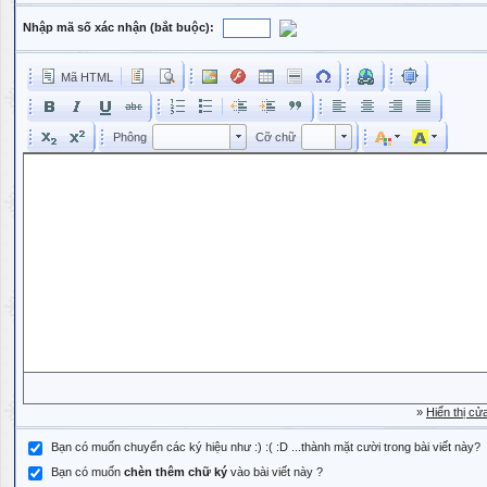
Nhập mã số xác nhận (bắt buộc):
Mã HTML
Phông
Kích cỡ phông
Phông
Cỡ chữ
Phông
Cỡ chữ
»
Hiển thị cử
Bạn có muốn chuyển các ký hiệu như :) :( :D ...thành mặt cười trong bài viết này?
Bạn có muốn
chèn thêm chữ ký
vào bài viết này ?