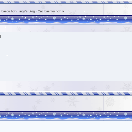
 bài cũ hơn
·
inga's Blog
·
Các bài mới hơn »
]