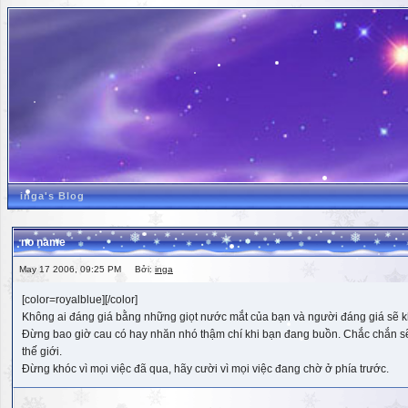
inga's Blog
no name
May 17 2006, 09:25 PM Bởi:
inga
[color=royalblue][/color]
Không ai đáng giá bằng những giọt nước mắt của bạn và người đáng giá sẽ k
Đừng bao giờ cau có hay nhăn nhó thậm chí khi bạn đang buồn. Chắc chắn sẽ có
thế giới.
Đừng khóc vì mọi việc đã qua, hãy cười vì mọi việc đang chờ ở phía trước.