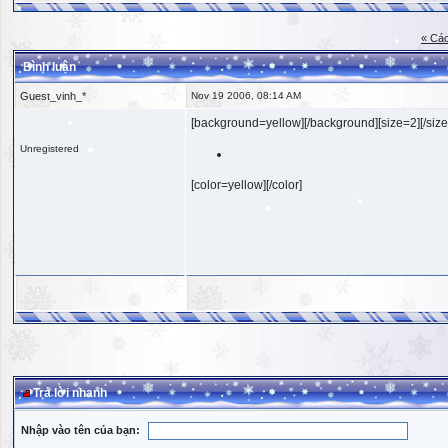
« Các
Bình luận
Guest_vinh_*
Nov 19 2006, 08:14 AM
[background=yellow][/background][size=2][/size
Unregistered
[color=yellow][/color]
Trả lời nhanh
Nhập vào tên của bạn: