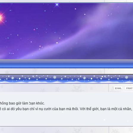
hông bao giờ làm bạn khóc.
 ai đó yêu bạn chỉ vì nụ cười của bạn mà thôi. Với thế giới, bạn là một cá nhân, 