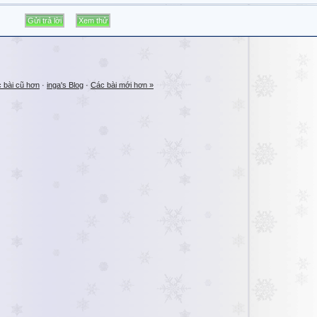
 bài cũ hơn
·
inga's Blog
·
Các bài mới hơn »