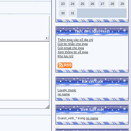
23
24
25
26
27
28
29
30
31
Thực đơn người xem
Thêm inga vào sổ địa chỉ
Gửi tin nhắn cho inga
Gửi email cho inga
Xem thông tin về inga
Kho lưu trữ
Bài viết cuối
Lovely music
no name
Bình luận mới
Guest_vinh_* trong
no name