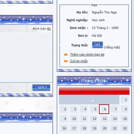
inga
Họ tên:
Nguyễn Thu Nga
Nghề nghiệp:
Học sinh
Sinh nhật:
:
13 Tháng 2 - 1990
Bình luận
#1
Nơi ở:
Hà Nội
Trạng thái:
(Vắng mặt)
Thêm vào nhóm bạn bè
Gửi tin nhắn
«
Tháng 8 2026
»
C
H
B
T
N
S
B
1
2
3
4
5
6
7
8
9
10
11
12
13
14
15
16
17
18
19
20
21
22