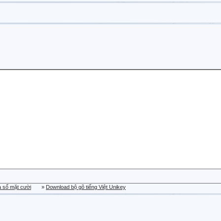
a sổ mặt cười
»
Download bộ gõ tiếng Việt Unikey