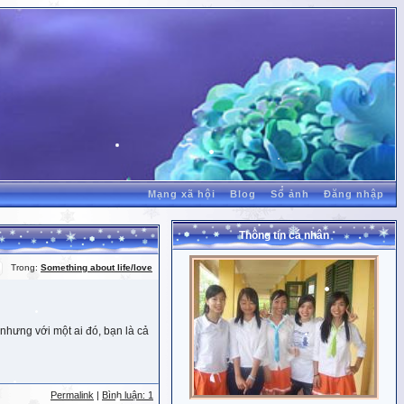
Mạng xã hội
Blog
Sổ ảnh
Đăng nhập
Thông tin cá nhân
Trong:
Something about life/love
nhưng với một ai đó, bạn là cả
Permalink
|
Bình luận: 1