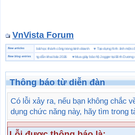
VnVista Forum
ặc biệt” của Microsoft
New articles
♥
4 bài học thành công trong kinh doanh
♥
Tạo dựng hình ảnh mộ
 hải quan là gì? Hướng dẫn khai báo 2026
New blog entries
♥
Mua giày bảo hộ Jogger tại Bình Dương ở đâu
Thông báo từ diễn đàn
Có lỗi xảy ra, nếu bạn không chắc 
dụng chức năng này, hãy tìm trong tài
Lỗi được thông báo là: