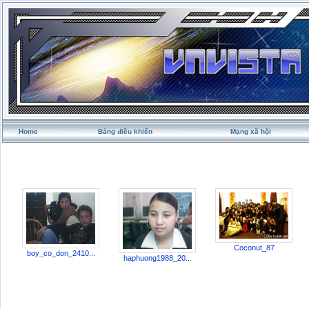
Home
Bảng điều khiển
Mạng xã hội
Coconut_87
boy_co_don_2410...
haphuong1988_20...