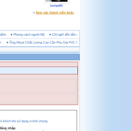
kempt89
»
Xem các thành viên khác
line đêm
♥
Phong cách người Mỹ
♥
Chỉ nghĩ đến tiền cũng làm người ta ích kỷ
♥
Ống Nhựa Chất Lượng Cao Cần Phụ Gia PVC Gì?
♥
Giày bảo hộ lót Kevlar và lót thép 
 khích khi sử dụng vi tính chung
 đăng nhập