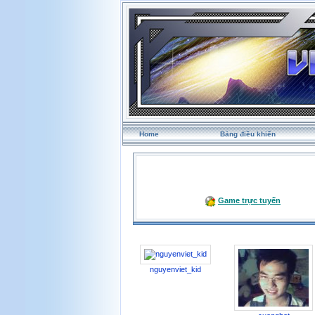
Home
Bảng điều khiển
Game trực tuyến
nguyenviet_kid