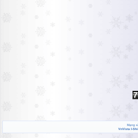
Mạng xã
VnVista I-Sh