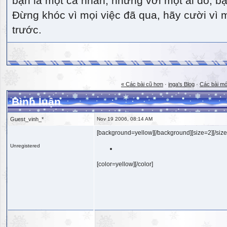
bạn là một cá nhân, nhưng với một ai đó, bạn
Đừng khóc vì mọi việc đã qua, hãy cười vì 
trước.
« Các bài cũ hơn
·
inga's Blog
·
Các bài mớ
Bình luận
Guest_vinh_*
Nov 19 2006, 08:14 AM
[background=yellow][/background][size=2][/size
Unregistered
[color=yellow][/color]