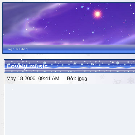
inga's Blog
Lovely music
May 18 2006, 09:41 AM Bởi:
inga