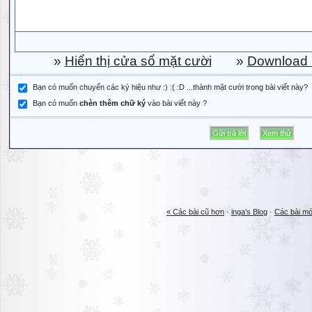
»
Hiển thị cửa sổ mặt cười
»
Download b
Bạn có muốn chuyển các ký hiệu như :) :( :D ...thành mặt cười trong bài viết này?
Bạn có muốn
chèn thêm chữ ký
vào bài viết này ?
« Các bài cũ hơn
·
inga's Blog
·
Các bài mớ