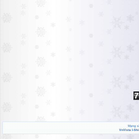
Mạng xã
VnVista I-Sh