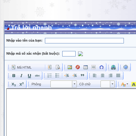
Trả lời nhanh
Nhập vào tên của bạn:
Nhập mã số xác nhận (bắt buộc):
Mã HTML
Phông
Kích cỡ phông
Phông
Cỡ chữ
Phông
Cỡ chữ