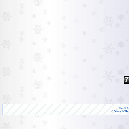
Mạng xã
VnVista I-Sh