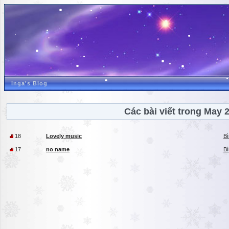
inga's Blog
Các bài viết trong May 
18
Lovely music
Bì
17
no name
Bì