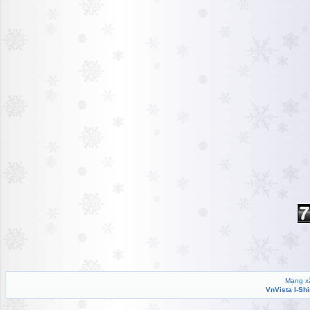
Mạng xã
VnVista I-Sh