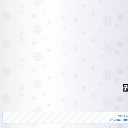
Mạng xã
VnVista I-Sh