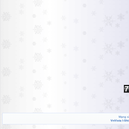
Mạng xã
VnVista I-Sh