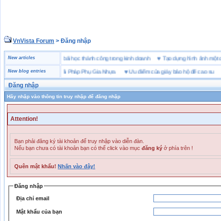
VnVista Forum
> Đăng nhập
“đặc biệt” của Microsoft
New articles
♥
4 bài học thành công trong kinh doanh
♥
Tạo dựng hình ảnh 
Bền Sản Phẩm Với Giải Pháp Phụ Gia Nhựa
New blog entries
♥
Ưu điểm của giày bảo hộ đế cao su
♥
S
Đăng nhập
Hãy nhập vào thông tin truy nhập để đăng nhập
Attention!
Bạn phải đăng ký tài khoản để truy nhập vào diễn đàn.
Nếu bạn chưa có tài khoản bạn có thể click vào mục
đăng ký
ở phía trên !
Quên mật khẩu!
Nhấn vào đây!
Đăng nhập
Địa chỉ email
Mật khẩu của bạn