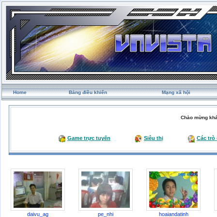
Home
Bảng điều khiển
Mạng xã hội
Chào mừng khá
Game trực tuyến
Siêu thị
Các trò
daivu_ag
pe_nhi
hoaiandatinh