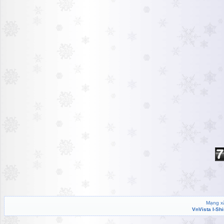
Mạng xã
VnVista I-Sh