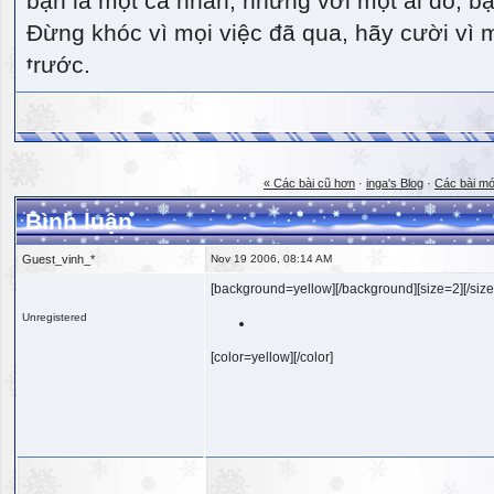
bạn là một cá nhân, nhưng với một ai đó, bạn
Đừng khóc vì mọi việc đã qua, hãy cười vì 
trước.
« Các bài cũ hơn
·
inga's Blog
·
Các bài mớ
Bình luận
Guest_vinh_*
Nov 19 2006, 08:14 AM
[background=yellow][/background][size=2][/size
Unregistered
[color=yellow][/color]