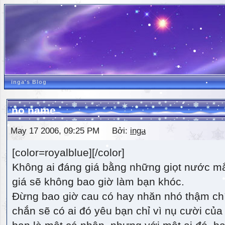
inga's Blog
no name
May 17 2006, 09:25 PM Bởi:
inga
[color=royalblue][/color]
Không ai đáng giá bằng những giọt nước m
giá sẽ không bao giờ làm bạn khóc.
Đừng bao giờ cau có hay nhăn nhó thậm ch
chắn sẽ có ai đó yêu bạn chỉ vì nụ cười của 