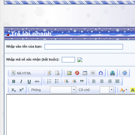
Trả lời nhanh
Nhập vào tên của bạn:
Nhập mã số xác nhận (bắt buộc):
Mã HTML
Phông
Kích cỡ phông
Phông
Cỡ chữ
Phông
Cỡ chữ