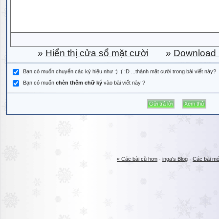
»
Hiển thị cửa sổ mặt cười
»
Download b
Bạn có muốn chuyển các ký hiệu như :) :( :D ...thành mặt cười trong bài viết này?
Bạn có muốn
chèn thêm chữ ký
vào bài viết này ?
« Các bài cũ hơn
·
inga's Blog
·
Các bài mớ