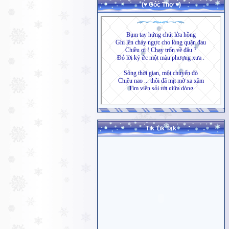
(♥ Góc Thơ ♥)
Tik Tik Tak