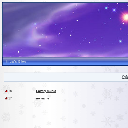
inga's Blog
Cá
18
Lovely music
17
no name