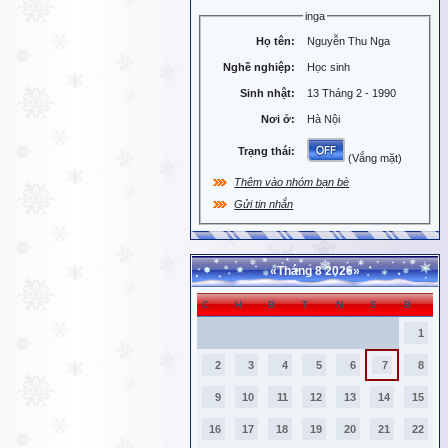
inga
Họ tên:
Nguyễn Thu Nga
Nghề nghiệp:
Học sinh
Sinh nhật:
13 Tháng 2 - 1990
Nơi ở:
Hà Nội
Trạng thái:
(Vắng mặt)
Thêm vào nhóm bạn bè
Gửi tin nhắn
«
Tháng 8 2026
»
C
H
B
T
N
S
B
1
2
3
4
5
6
7
8
9
10
11
12
13
14
15
16
17
18
19
20
21
22