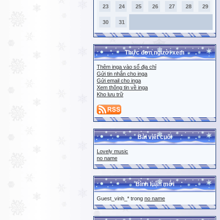
23
24
25
26
27
28
29
30
31
Thực đơn người xem
Thêm inga vào sổ địa chỉ
Gửi tin nhắn cho inga
Gửi email cho inga
Xem thông tin về inga
Kho lưu trữ
Bài viết cuối
Lovely music
no name
Bình luận mới
Guest_vinh_* trong
no name