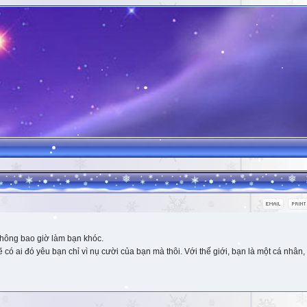
hông bao giờ làm bạn khóc.
 ai đó yêu bạn chỉ vì nụ cười của bạn mà thôi. Với thế giới, bạn là một cá nhân, 