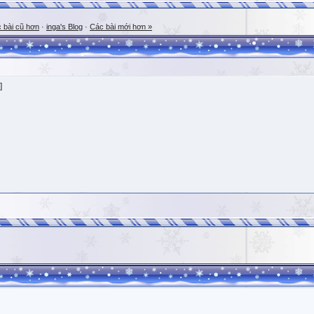
 bài cũ hơn
·
inga's Blog
·
Các bài mới hơn »
]