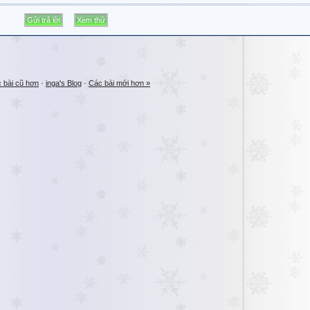
 bài cũ hơn
·
inga's Blog
·
Các bài mới hơn »