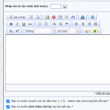
Nhập mã số xác nhận (bắt buộc):
Mã HTML
Phông
Kích cỡ phông
Phông
Cỡ chữ
Phông
Cỡ chữ
»
Hiển thị cử
Bạn có muốn chuyển các ký hiệu như :) :( :D ...thành mặt cười trong bài viết này?
Bạn có muốn
chèn thêm chữ ký
vào bài viết này ?