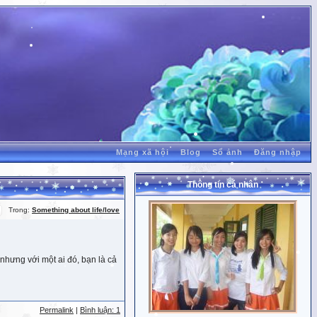
Mạng xã hội
Blog
Sổ ảnh
Đăng nhập
Thông tin cá nhân
Trong:
Something about life/love
nhưng với một ai đó, bạn là cả
Permalink
|
Bình luận: 1