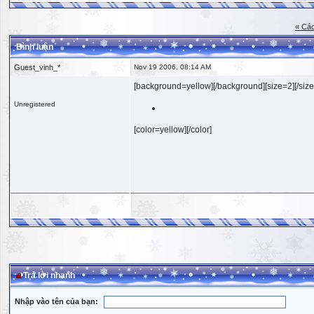
« Các
Bình luận
Guest_vinh_*
Nov 19 2006, 08:14 AM
[background=yellow][/background][size=2][/size
Unregistered
[color=yellow][/color]
Trả lời nhanh
Nhập vào tên của bạn: