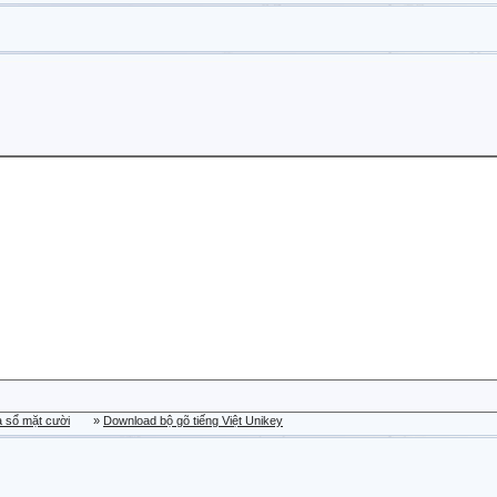
a sổ mặt cười
»
Download bộ gõ tiếng Việt Unikey