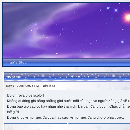
inga's Blog
no name
May 17 2006, 09:25 PM Bởi:
inga
[color=royalblue][/color]
Không ai đáng giá bằng những giọt nước mắt của bạn và người đáng giá sẽ k
Đừng bao giờ cau có hay nhăn nhó thậm chí khi bạn đang buồn. Chắc chắn sẽ có
thế giới.
Đừng khóc vì mọi việc đã qua, hãy cười vì mọi việc đang chờ ở phía trước.