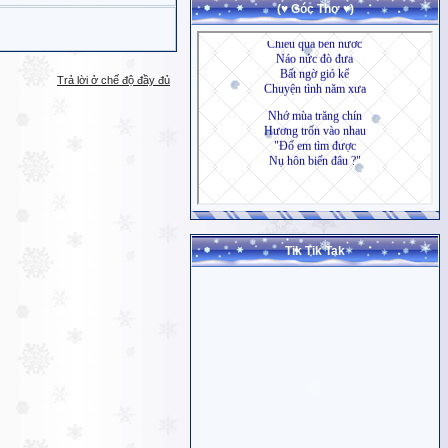
(♥ Góc Thơ ♥)
Trả lời ở chế độ đầy đủ
Tik Tik Tak