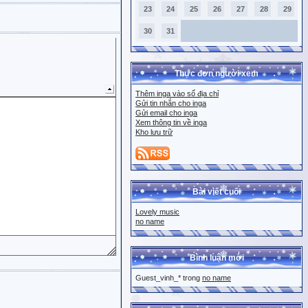
23
24
25
26
27
28
29
30
31
Thực đơn người xem
Thêm inga vào sổ địa chỉ
Gửi tin nhắn cho inga
Gửi email cho inga
Xem thông tin về inga
Kho lưu trữ
Bài viết cuối
Lovely music
no name
Bình luận mới
Guest_vinh_* trong
no name