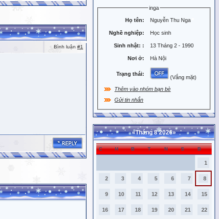
inga
Họ tên:
Nguyễn Thu Nga
Nghề nghiệp:
Học sinh
Sinh nhật:
:
13 Tháng 2 - 1990
Bình luận
#1
Nơi ở:
Hà Nội
Trạng thái:
(Vắng mặt)
Thêm vào nhóm bạn bè
Gửi tin nhắn
«
Tháng 8 2026
»
C
H
B
T
N
S
B
1
2
3
4
5
6
7
8
9
10
11
12
13
14
15
16
17
18
19
20
21
22