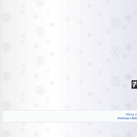
Mạng xã
VnVista I-Sh