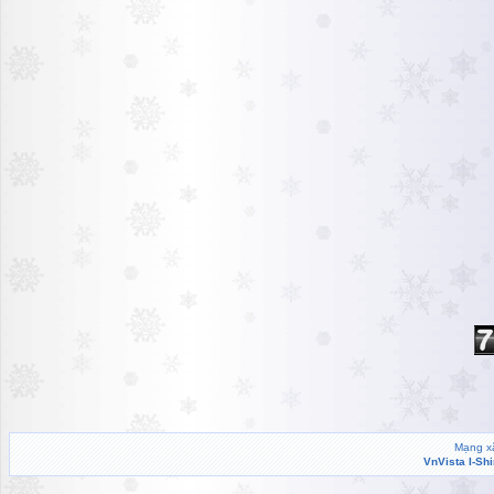
Mạng xã
VnVista I-Sh