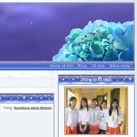
Mạng xã hội
Blog
Sổ ảnh
Đăng nhập
Thông tin cá nhân
Trong:
Something about life/love