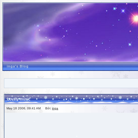
inga's Blog
Lovely music
May 18 2006, 09:41 AM Bởi:
inga