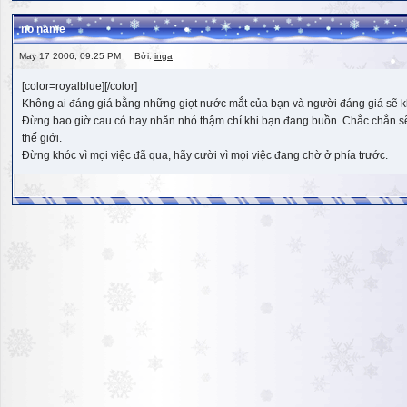
no name
May 17 2006, 09:25 PM Bởi:
inga
[color=royalblue][/color]
Không ai đáng giá bằng những giọt nước mắt của bạn và người đáng giá sẽ k
Đừng bao giờ cau có hay nhăn nhó thậm chí khi bạn đang buồn. Chắc chắn sẽ có
thế giới.
Đừng khóc vì mọi việc đã qua, hãy cười vì mọi việc đang chờ ở phía trước.