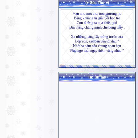
(♥ Góc Thơ ♥)
Tik Tik Tak