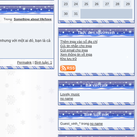
23
24
25
26
27
28
29
30
31
Trong:
Something about life/love
Thực đơn người xem
nhưng với một ai đó, bạn là cả
Thêm inga vào sổ địa chỉ
Gửi tin nhắn cho inga
Gửi email cho inga
Xem thông tin về inga
Kho lưu trữ
Permalink
|
Bình luận: 1
Bài viết cuối
Lovely music
no name
Bình luận mới
Guest_vinh_* trong
no name