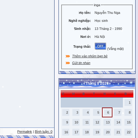
inga
Họ tên:
Nguyễn Thu Nga
Nghề nghiệp:
Học sinh
Sinh nhật:
13 Tháng 2 - 1990
Nơi ở:
Hà Nội
Trạng thái:
(Vắng mặt)
Thêm vào nhóm bạn bè
Gửi tin nhắn
«
Tháng 8 2026
»
C
H
B
T
N
S
B
1
2
3
4
5
6
7
8
9
10
11
12
13
14
15
Permalink
|
Bình luận: 0
16
17
18
19
20
21
22