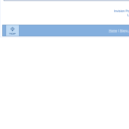
Invision P
L
Home
|
Mạng x