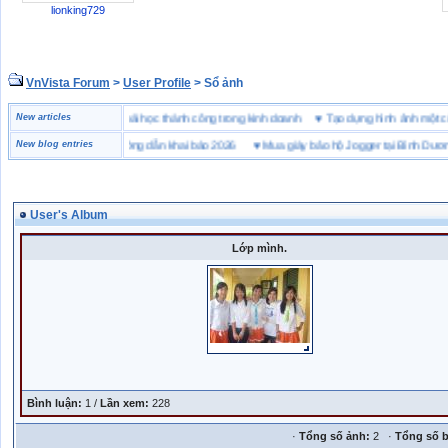
lionking729
VnVista Forum
>
User Profile
> Sổ ảnh
đặc biệt” của Microsoft
New articles
♥
4 bài học thành công trong kinh doanh
♥
Tạo dựng hình ảnh m
ai hải quan là gì? Hướng dẫn khai báo 2026
New blog entries
♥
Mua giày bảo hộ Jogger tại Bình Dương ở 
User's Album
Lớp mình.
Bình luận:
1 /
Lần xem:
228
·
Tổng số ảnh:
2 ·
Tổng số b