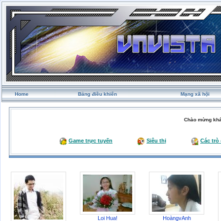
Home
Bảng điều khiển
Mạng xã hội
Chào mừng khá
Game trực tuyến
Siêu thị
Các trò
Loi Hua!
HoàngvAnh