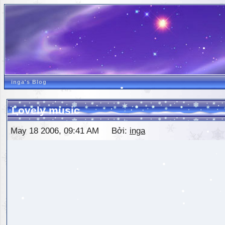
inga's Blog
Lovely music
May 18 2006, 09:41 AM Bởi:
inga