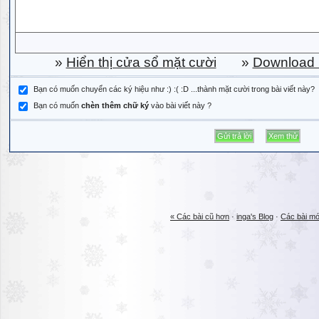
»
Hiển thị cửa sổ mặt cười
»
Download b
Bạn có muốn chuyển các ký hiệu như :) :( :D ...thành mặt cười trong bài viết này?
Bạn có muốn
chèn thêm chữ ký
vào bài viết này ?
« Các bài cũ hơn
·
inga's Blog
·
Các bài mớ