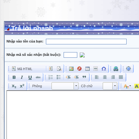
Trả lời nhanh
Nhập vào tên của bạn:
Nhập mã số xác nhận (bắt buộc):
Mã HTML
Phông
Kích cỡ phông
Phông
Cỡ chữ
Phông
Cỡ chữ