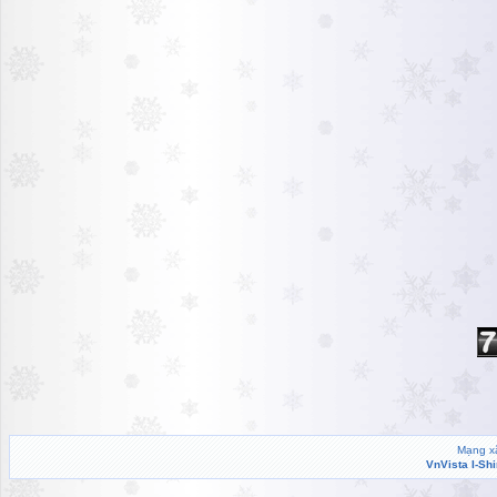
Mạng xã
VnVista I-Sh