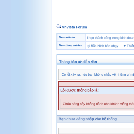
VnVista Forum
♥
Một số câu hỏi phỏng vấn “đặc biệt” của Microsoft
New articles
♥
4 bài học thành công trong kinh
♥
Thương hiệu giày bảo hộ tại Bắc Ninh bán chạy
New blog entries
♥
Thiết bị 
Thông báo từ diễn đàn
Có lỗi xảy ra, nếu bạn không chắc về những gì mì
Lỗi được thông báo là:
Chức năng này không dành cho khách viếng th
Bạn chưa đăng nhập vào hệ thống