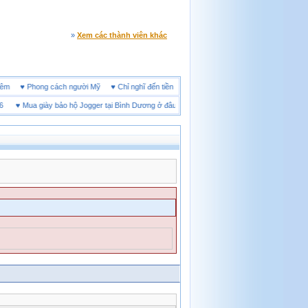
»
Xem các thành viên khác
line đêm
♥
Phong cách người Mỹ
♥
Chỉ nghĩ đến tiền cũng làm người ta ích kỷ
♥
Mua giày bảo hộ Jogger tại Bình Dương ở đâu tốt
♥
Thị trường giày bảo hộ tại Thái Ng