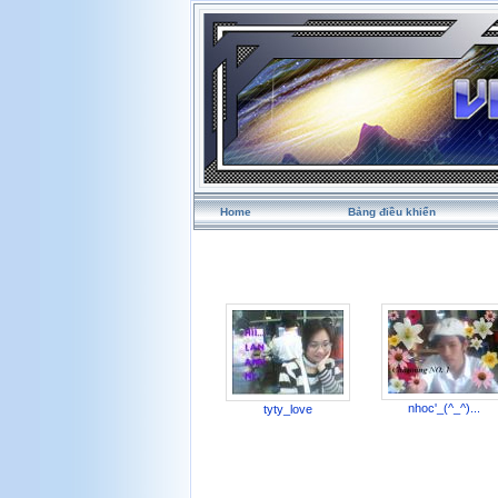
Home
Bảng điều khiển
nhoc'_(^_^)...
tyty_love