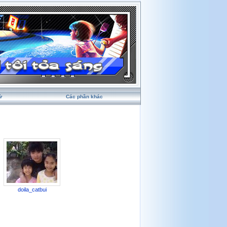
ử
Các phần khác
doila_catbui