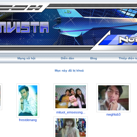
Mạng xã hội
Diễn đàn
Blog
Thiệp điện t
Mục này đã bị khoá
mituot_emsesong...
nwghlub3
frestdenang