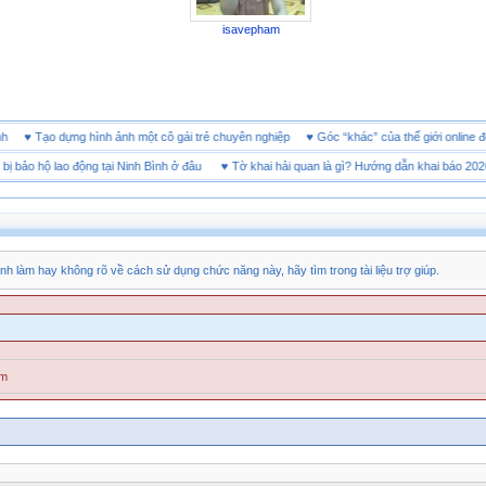
isavepham
 doanh
♥
Tạo dựng hình ảnh một cô gái trẻ chuyên nghiệp
♥
Góc “khác” của thế giới on
bảo hộ lao động tại Ninh Bình ở đâu
♥
Tờ khai hải quan là gì? Hướng dẫn khai báo 2026
nh làm hay không rõ về cách sử dụng chức năng này, hãy tìm trong tài liệu trợ giúp.
ăm