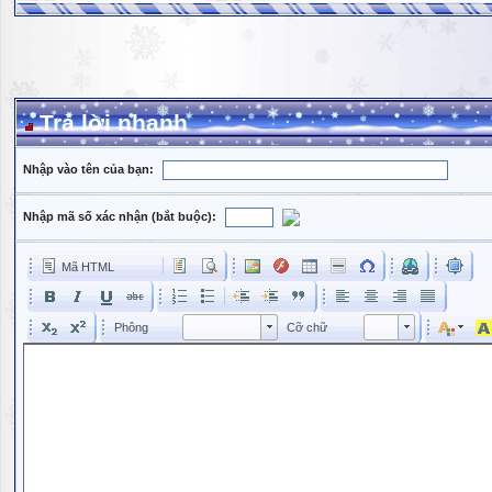
Trả lời nhanh
Nhập vào tên của bạn:
Nhập mã số xác nhận (bắt buộc):
Mã HTML
Phông
Kích cỡ phông
Phông
Cỡ chữ
Phông
Cỡ chữ