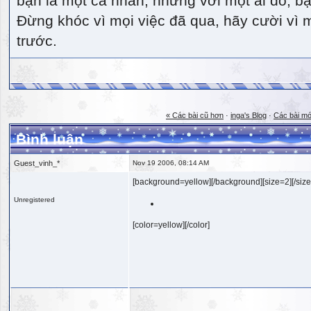
bạn là một cá nhân, nhưng với một ai đó, bạn
Đừng khóc vì mọi việc đã qua, hãy cười vì 
trước.
« Các bài cũ hơn
·
inga's Blog
·
Các bài mớ
Bình luận
Guest_vinh_*
Nov 19 2006, 08:14 AM
[background=yellow][/background][size=2][/size
Unregistered
[color=yellow][/color]