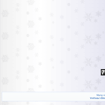
Mạng xã
VnVista I-Sh