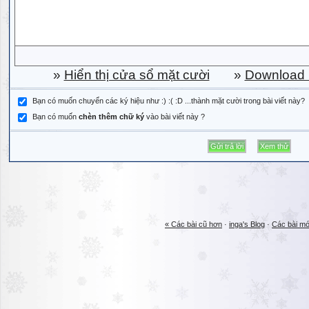
»
Hiển thị cửa sổ mặt cười
»
Download b
Bạn có muốn chuyển các ký hiệu như :) :( :D ...thành mặt cười trong bài viết này?
Bạn có muốn
chèn thêm chữ ký
vào bài viết này ?
« Các bài cũ hơn
·
inga's Blog
·
Các bài mớ