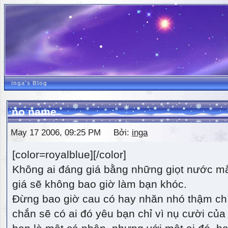
inga's Blog
no name
May 17 2006, 09:25 PM Bởi:
inga
[color=royalblue][/color]
Không ai đáng giá bằng những giọt nước m
giá sẽ không bao giờ làm bạn khóc.
Đừng bao giờ cau có hay nhăn nhó thậm ch
chắn sẽ có ai đó yêu bạn chỉ vì nụ cười của 