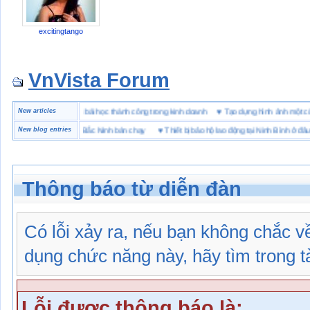
excitingtango
VnVista Forum
đặc biệt” của Microsoft
New articles
♥
4 bài học thành công trong kinh doanh
♥
Tạo dựng hình ảnh mộ
iệu giày bảo hộ tại Bắc Ninh bán chạy
New blog entries
♥
Thiết bị bảo hộ lao động tại Ninh Bình ở đâu
Thông báo từ diễn đàn
Có lỗi xảy ra, nếu bạn không chắc 
dụng chức năng này, hãy tìm trong tài
Lỗi được thông báo là: