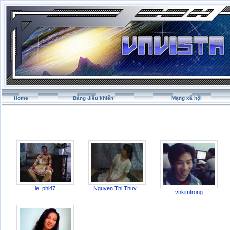
Home
Bảng điều khiển
Mạng xã hội
le_phi47
Nguyen Thi Thuy...
vnkimtrong