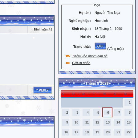
inga
Họ tên:
Nguyễn Thu Nga
Nghề nghiệp:
Học sinh
Sinh nhật:
:
13 Tháng 2 - 1990
Bình luận
#1
Nơi ở:
Hà Nội
Trạng thái:
(Vắng mặt)
Thêm vào nhóm bạn bè
Gửi tin nhắn
«
Tháng 8 2026
»
C
H
B
T
N
S
B
1
2
3
4
5
6
7
8
9
10
11
12
13
14
15
16
17
18
19
20
21
22