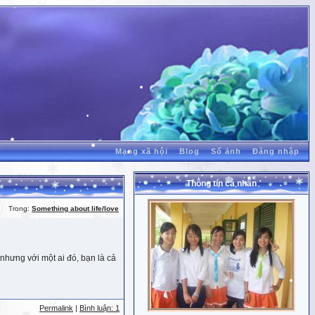
Mạng xã hội
Blog
Sổ ảnh
Đăng nhập
Thông tin cá nhân
Trong:
Something about life/love
nhưng với một ai đó, bạn là cả
Permalink
|
Bình luận: 1