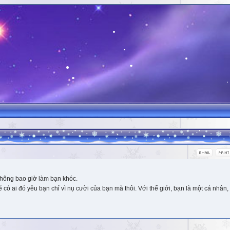
hông bao giờ làm bạn khóc.
 ai đó yêu bạn chỉ vì nụ cười của bạn mà thôi. Với thế giới, bạn là một cá nhân, 