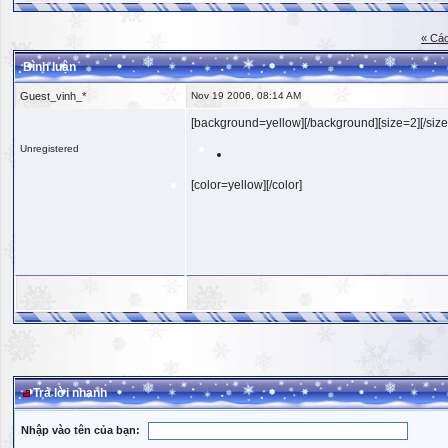
« Các
Bình luận
Guest_vinh_*
Nov 19 2006, 08:14 AM
[background=yellow][/background][size=2][/size
Unregistered
[color=yellow][/color]
Trả lời nhanh
Nhập vào tên của bạn: