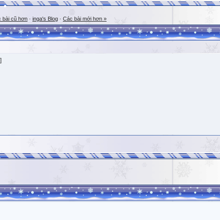
 bài cũ hơn
·
inga's Blog
·
Các bài mới hơn »
]