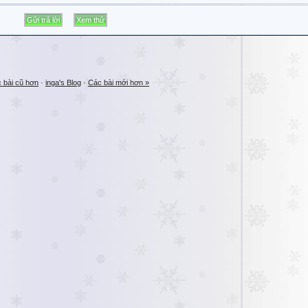
 bài cũ hơn
·
inga's Blog
·
Các bài mới hơn »