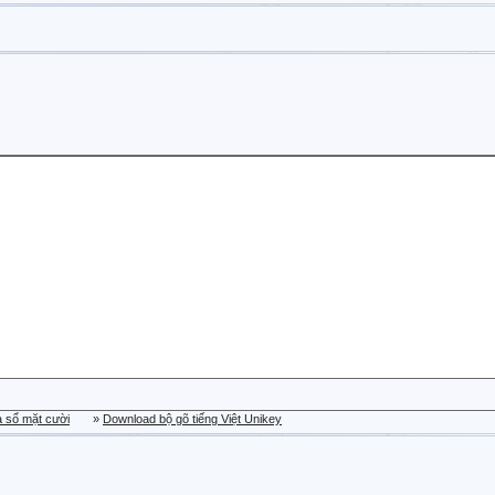
a sổ mặt cười
»
Download bộ gõ tiếng Việt Unikey