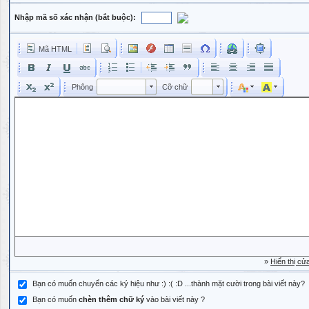
Nhập mã số xác nhận (bắt buộc):
Mã HTML
Phông
Kích cỡ phông
Phông
Cỡ chữ
Phông
Cỡ chữ
»
Hiển thị cử
Bạn có muốn chuyển các ký hiệu như :) :( :D ...thành mặt cười trong bài viết này?
Bạn có muốn
chèn thêm chữ ký
vào bài viết này ?