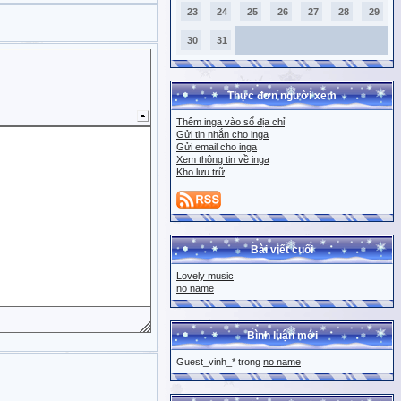
23
24
25
26
27
28
29
30
31
Thực đơn người xem
Thêm inga vào sổ địa chỉ
Gửi tin nhắn cho inga
Gửi email cho inga
Xem thông tin về inga
Kho lưu trữ
Bài viết cuối
Lovely music
no name
Bình luận mới
Guest_vinh_* trong
no name