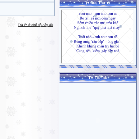
(♥ Góc Thơ ♥)
Trả lời ở chế độ đầy đủ
Tik Tik Tak