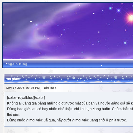
inga's Blog
no name
May 17 2006, 09:25 PM Bởi:
inga
[color=royalblue][/color]
Không ai đáng giá bằng những giọt nước mắt của bạn và người đáng giá sẽ k
Đừng bao giờ cau có hay nhăn nhó thậm chí khi bạn đang buồn. Chắc chắn sẽ có
thế giới.
Đừng khóc vì mọi việc đã qua, hãy cười vì mọi việc đang chờ ở phía trước.