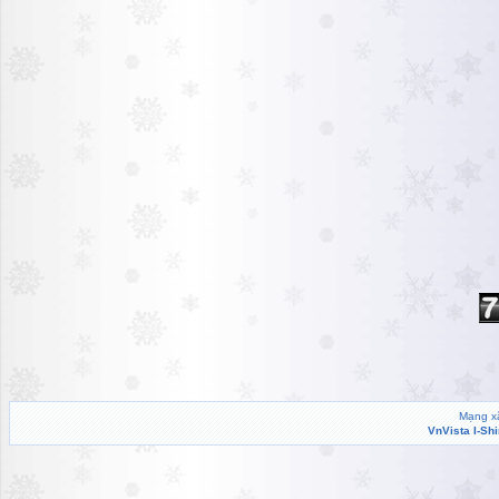
Mạng xã
VnVista I-Sh