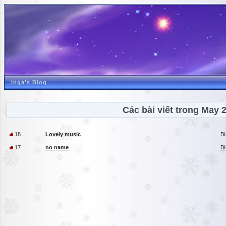
inga's Blog
Các bài viết trong May 
18
Lovely music
Bì
17
no name
Bì