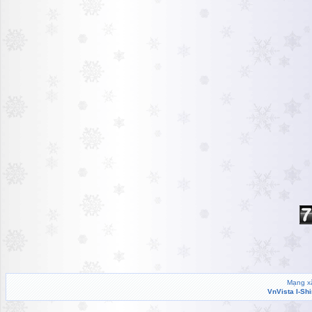
Mạng xã
VnVista I-Sh