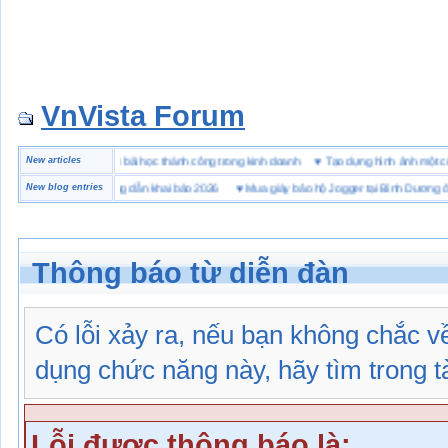
VnVista Forum
đặc biệt” của Microsoft
New articles
♥
4 bài học thành công trong kinh doanh
♥
Tạo dựng hình ảnh m
hải quan là gì? Hướng dẫn khai báo 2026
New blog entries
♥
Mua giày bảo hộ Jogger tại Bình Dương ở đâu 
Thông báo từ diễn đàn
Có lỗi xảy ra, nếu bạn không chắc 
dụng chức năng này, hãy tìm trong tài
Lỗi được thông báo là: