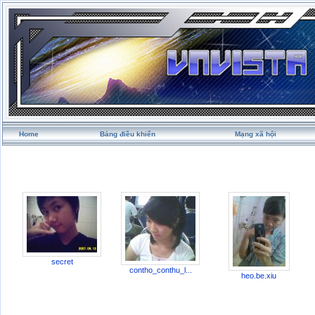
Home
Bảng điều khiển
Mạng xã hội
secret
contho_conthu_l...
heo.be.xiu