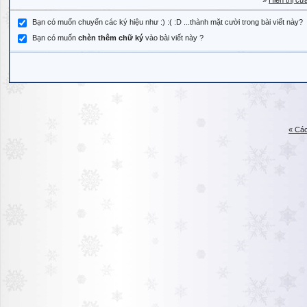
»
Hiển thị cử
Bạn có muốn chuyển các ký hiệu như :) :( :D ...thành mặt cười trong bài viết này?
Bạn có muốn
chèn thêm chữ ký
vào bài viết này ?
« Các