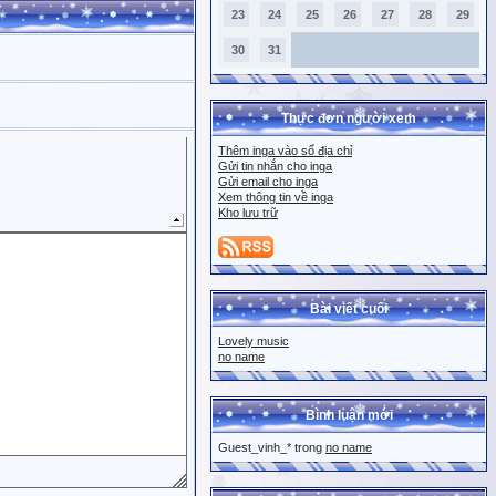
23
24
25
26
27
28
29
30
31
Thực đơn người xem
Thêm inga vào sổ địa chỉ
Gửi tin nhắn cho inga
Gửi email cho inga
Xem thông tin về inga
Kho lưu trữ
Bài viết cuối
Lovely music
no name
Bình luận mới
Guest_vinh_* trong
no name