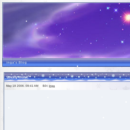
inga's Blog
Lovely music
May 18 2006, 09:41 AM Bởi:
inga