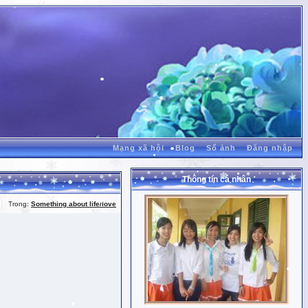
Mạng xã hội
Blog
Sổ ảnh
Đăng nhập
Thông tin cá nhân
Trong:
Something about life/love