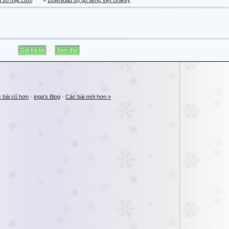
a sổ mặt cười
»
Download bộ gõ tiếng Việt Unikey
 bài cũ hơn
·
inga's Blog
·
Các bài mới hơn »