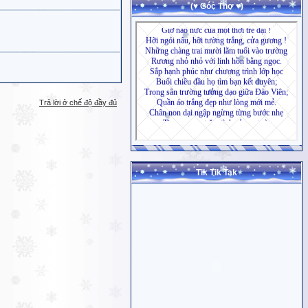
(♥ Góc Thơ ♥)
Trả lời ở chế độ đầy đủ
Tik Tik Tak