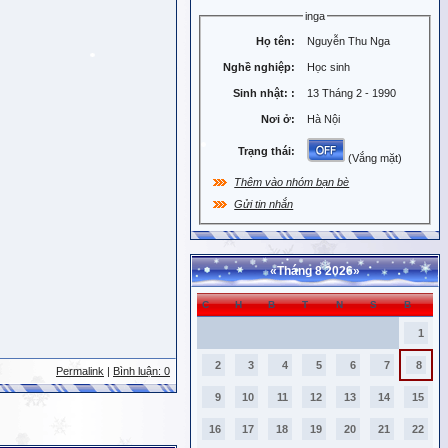
inga
Họ tên:
Nguyễn Thu Nga
Nghề nghiệp:
Học sinh
Sinh nhật:
:
13 Tháng 2 - 1990
Nơi ở:
Hà Nội
Trạng thái:
(Vắng mặt)
Thêm vào nhóm bạn bè
Gửi tin nhắn
«
Tháng 8 2026
»
C
H
B
T
N
S
B
1
2
3
4
5
6
7
8
Permalink
|
Bình luận: 0
9
10
11
12
13
14
15
16
17
18
19
20
21
22