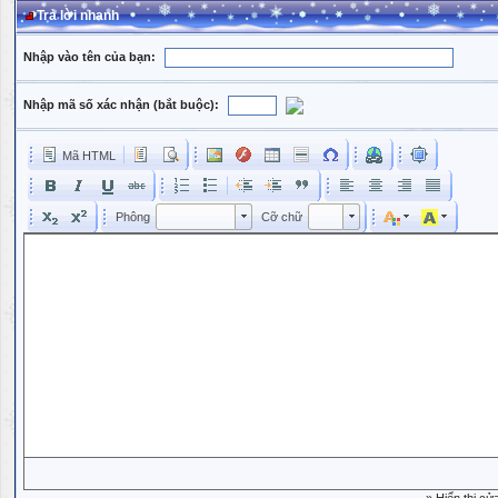
Trả lời nhanh
Nhập vào tên của bạn:
Nhập mã số xác nhận (bắt buộc):
Mã HTML
Phông
Kích cỡ phông
Phông
Cỡ chữ
Phông
Cỡ chữ