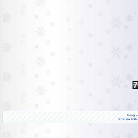
Mạng xã
VnVista I-Sh