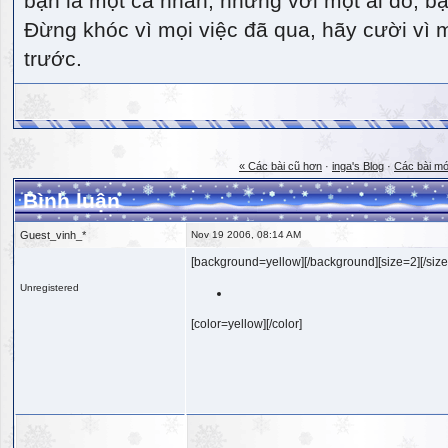
bạn là một cá nhân, nhưng với một ai đó, bạn
Đừng khóc vì mọi việc đã qua, hãy cười vì 
trước.
« Các bài cũ hơn
·
inga's Blog
·
Các bài mớ
Bình luận
Guest_vinh_*
Nov 19 2006, 08:14 AM
[background=yellow][/background][size=2][/size
Unregistered
[color=yellow][/color]