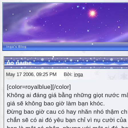
inga's Blog
no name
May 17 2006, 09:25 PM Bởi:
inga
[color=royalblue][/color]
Không ai đáng giá bằng những giọt nước m
giá sẽ không bao giờ làm bạn khóc.
Đừng bao giờ cau có hay nhăn nhó thậm ch
chắn sẽ có ai đó yêu bạn chỉ vì nụ cười của 