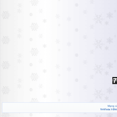
Mạng xã
VnVista I-Sh