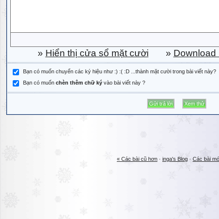
»
Hiển thị cửa sổ mặt cười
»
Download b
Bạn có muốn chuyển các ký hiệu như :) :( :D ...thành mặt cười trong bài viết này?
Bạn có muốn
chèn thêm chữ ký
vào bài viết này ?
« Các bài cũ hơn
·
inga's Blog
·
Các bài mớ