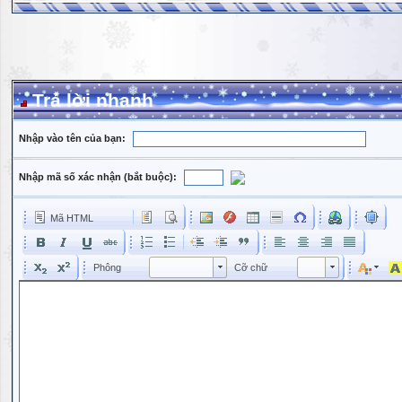
Trả lời nhanh
Nhập vào tên của bạn:
Nhập mã số xác nhận (bắt buộc):
Mã HTML
Phông
Kích cỡ phông
Phông
Cỡ chữ
Phông
Cỡ chữ