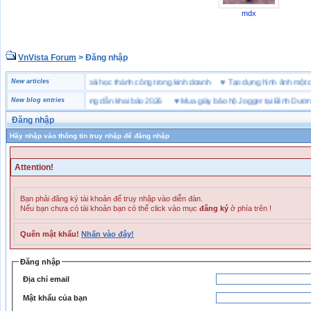
mdx
VnVista Forum
> Đăng nhập
“đặc biệt” của Microsoft
New articles
♥
4 bài học thành công trong kinh doanh
♥
Tạo dựng hình ảnh m
ai hải quan là gì? Hướng dẫn khai báo 2026
New blog entries
♥
Mua giày bảo hộ Jogger tại Bình Dương ở đ
Đăng nhập
Hãy nhập vào thông tin truy nhập để đăng nhập
Attention!
Bạn phải đăng ký tài khoản để truy nhập vào diễn đàn.
Nếu bạn chưa có tài khoản bạn có thể click vào mục
đăng ký
ở phía trên !
Quên mật khẩu!
Nhấn vào đây!
Đăng nhập
Địa chỉ email
Mật khẩu của bạn