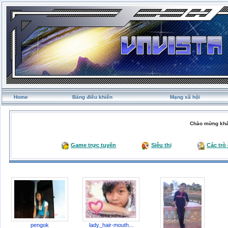
Home
Bảng điều khiển
Mạng xã hội
Chào mừng khá
Game trực tuyến
Siêu thị
Các trò
pengok
lady_hair-mouth...