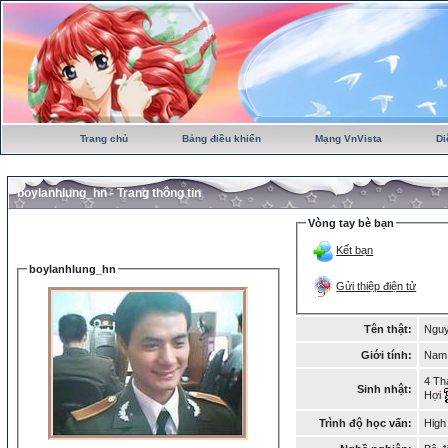
Trang chủ
Bảng điều khiển
Mạng VnVista
Di
boylanhlung_hn - Trang thông tin
Vòng tay bè bạn
Kết bạn
boylanhlung_hn
Gửi thiệp điện tử
Tên thật:
Nguy
Giới tính:
Na
4 Th
Sinh nhật:
Hợi
Trình độ học vấn:
High