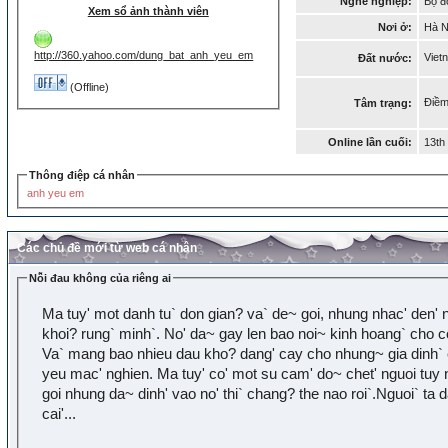
Nghề nghiệp:
Bộ đ
Xem sổ ảnh thành viên
Nơi ở:
Hà N
http://360.yahoo.com/dung_bat_anh_yeu_em
Viet
Đất nước:
(Offline)
Điềm
Tâm trạng:
Online lần cuối:
13th
Thông điệp cá nhân
anh yeu em
Các chủ đề mới từ web cá nhân
Nỗi đau không của riêng ai
Ma tuy' mot danh tu` don gian? va` de~ goi, nhung nhac' den' n
khoi? rung` minh`. No' da~ gay len bao noi~ kinh hoang` cho c
Va` mang bao nhieu dau kho? dang' cay cho nhung~ gia dinh` 
yeu mac' nghien. Ma tuy' co' mot su cam' do~ chet' nguoi tuy n
goi nhung da~ dinh' vao no' thi` chang? the nao roi`.Nguoi` ta 
cai'...