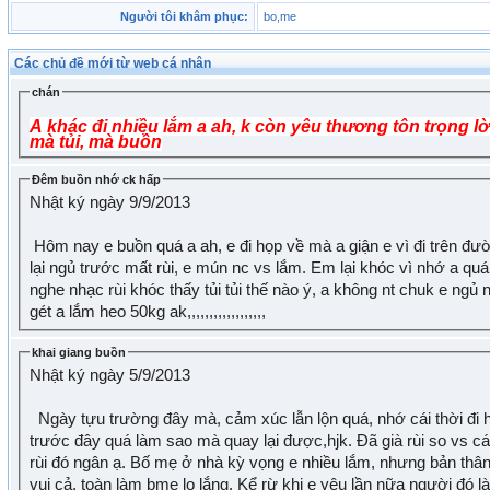
Người tôi khâm phục:
bo,me
Các chủ đề mới từ web cá nhân
chán
A khác đi nhiều lắm a ah, k còn yêu thương tôn trọng lờ
mà tủi, mà buồn
Đêm buồn nhớ ck hấp
Nhật ký ngày 9/9/2013
Hôm nay e buồn quá a ah, e đi họp về mà a giận e vì đi trên đườn
lại ngủ trước mất rùi, e mún nc vs lắm. Em lại khóc vì nhớ a quá, 
nghe nhạc rùi khóc thấy tủi tủi thế nào ý, a không nt chuk e ngủ
gét a lắm heo 50kg ak,,,,,,,,,,,,,,,,,,
khai giang buồn
Nhật ký ngày 5/9/2013
Ngày tựu trường đây mà, cảm xúc lẫn lộn quá, nhớ cái thời đi 
trước đây quá làm sao mà quay lại được,hjk. Đã già rùi so vs c
rùi đó ngân ạ. Bố mẹ ở nhà kỳ vọng e nhiều lắm, nhưng bản thân
vui cả, toàn làm bme lo lắng. Kể rừ khi e yêu lần nữa người đó 