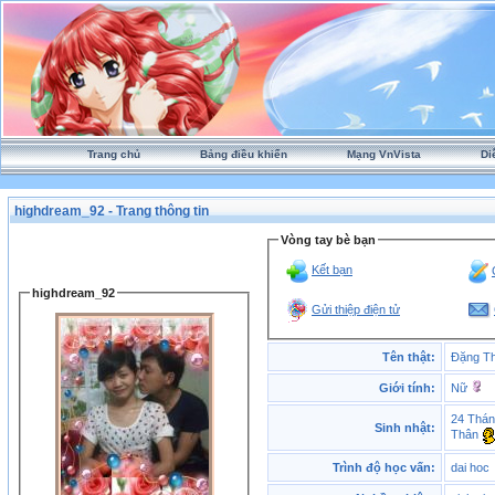
Trang chủ
Bảng điều khiển
Mạng VnVista
Di
highdream_92 - Trang thông tin
Vòng tay bè bạn
Kết bạn
highdream_92
Gửi thiệp điện tử
Tên thật:
Đặng Th
Giới tính:
Nữ
24 Thán
Sinh nhật:
Thân
Trình độ học vấn:
dai hoc