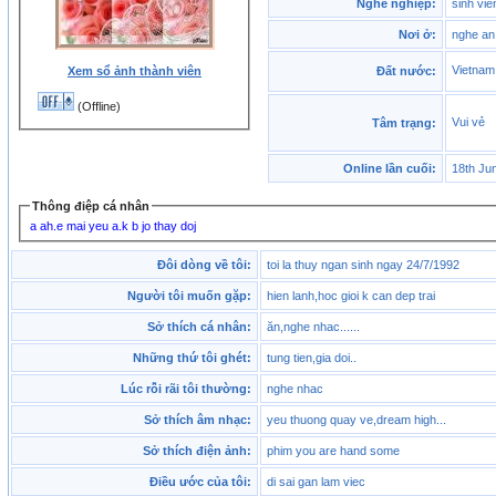
Nghề nghiệp:
sinh vie
Nơi ở:
nghe an
Vietna
Xem sổ ảnh thành viên
Đất nước:
(Offline)
Vui vẻ
Tâm trạng:
Online lần cuối:
18th Ju
Thông điệp cá nhân
a ah.e mai yeu a.k b jo thay doj
Đôi dòng về tôi:
toi la thuy ngan sinh ngay 24/7/1992
Người tôi muốn gặp:
hien lanh,hoc gioi k can dep trai
Sở thích cá nhân:
ăn,nghe nhac......
Những thứ tôi ghét:
tung tien,gia doi..
Lúc rỗi rãi tôi thường:
nghe nhac
Sở thích âm nhạc:
yeu thuong quay ve,dream high...
Sở thích điện ảnh:
phim you are hand some
Điều ước của tôi:
di sai gan lam viec