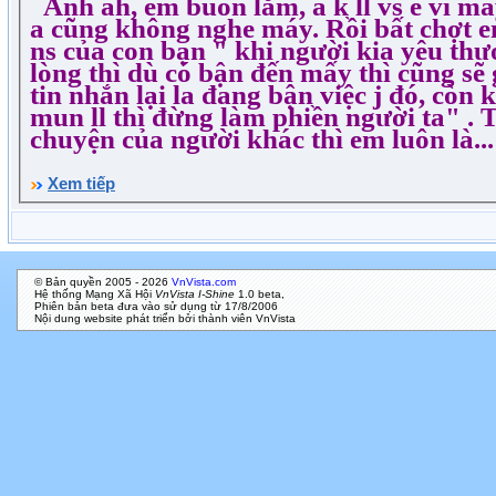
Anh ah, em buồn lắm, a k ll vs e vì máy
a cũng không nghe máy. Rồi bất chợt e
ns của con bạn " khi người kia yêu th
lòng thì dù có bận đến mấy thì cũng sẽ 
tin nhắn lại la đang bận việc j đó, còn 
mun ll thì đừng làm phiền người ta" . 
chuyện của người khác thì em luôn là...
Xem tiếp
© Bản quyền 2005 - 2026
VnVista.com
Hệ thống Mạng Xã Hội
VnVista I-Shine
1.0 beta,
Phiên bản beta đưa vào sử dụng từ 17/8/2006
Nội dung website phát triển bởi thành viên VnVista