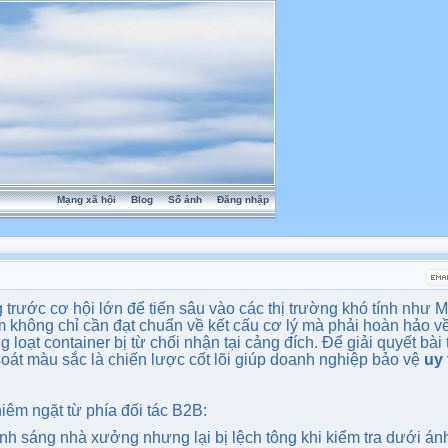
Mạng xã hội
Blog
Sổ ảnh
Đăng nhập
trước cơ hội lớn để tiến sâu vào các thị trường khó tính như 
ẩm không chỉ cần đạt chuẩn về kết cấu cơ lý mà phải hoàn hảo v
oạt container bị từ chối nhận tại cảng đích. Để giải quyết bài
oát màu sắc là chiến lược cốt lõi giúp doanh nghiệp bảo vệ
uy 
iêm ngặt từ phía đối tác B2B:
h sáng nhà xưởng nhưng lại bị lệch tông khi kiểm tra dưới án