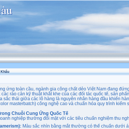
t Khẩu
ng ứng toàn cầu, ngành gia công chất dẻo Việt Nam đang đứng 
 các rào cản kỹ thuật khắt khe của các đối tác quốc tế, sản ph
sắc thái giữa các lô hàng là nguyên nhân hàng đầu khiến hàng l
olor masterbatch) công nghệ cao và chuẩn hóa quy trình kiểm s
Trong Chuỗi Cung Ứng Quốc Tế
oanh nghiệp thường đối mặt với các tiêu chuẩn nghiệm thu ngh
tamerism):
Màu sắc nhìn bằng mắt thường có thể chuẩn dưới án