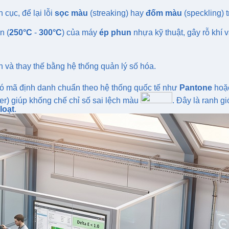
cục, để lại lỗi
sọc màu
(streaking) hay
đốm màu
(speckling) 
n (
250°C
-
300°C
) của máy
ép phun
nhựa kỹ thuật, gây rỗ khí 
h và thay thế bằng hệ thống quản lý số hóa.
ó mã định danh chuẩn theo hệ thống quốc tế như
Pantone
hoặ
r) giúp khống chế chỉ số sai lệch màu
. Đây là ranh gi
loạt
.