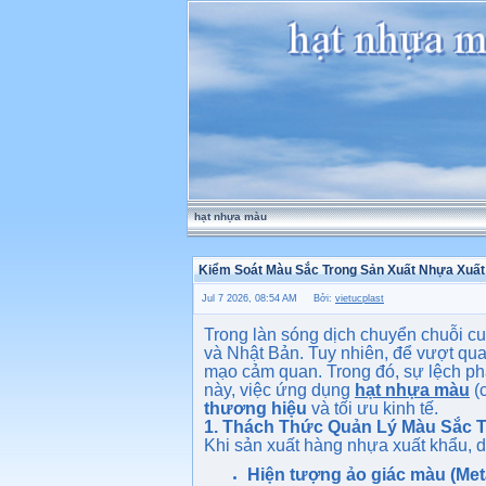
hạt nhựa màu
Kiểm Soát Màu Sắc Trong Sản Xuất Nhựa Xuấ
Jul 7 2026, 08:54 AM Bởi:
vietucplast
Trong làn sóng dịch chuyển chuỗi cu
và Nhật Bản. Tuy nhiên, để vượt qua
mạo cảm quan. Trong đó, sự lệch pha 
này, việc ứng dụng
hạt nhựa màu
(c
thương hiệu
và tối ưu kinh tế.
1. Thách Thức Quản Lý Màu Sắc 
Khi sản xuất hàng nhựa xuất khẩu, d
Hiện tượng ảo giác màu (Me