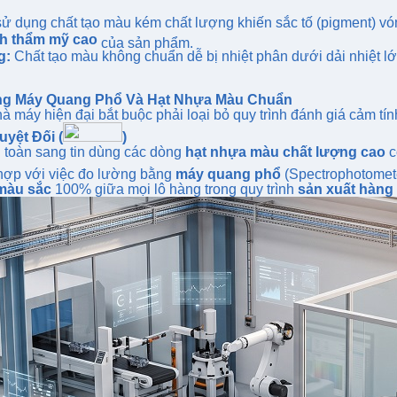
ử dụng chất tạo màu kém chất lượng khiến sắc tố (pigment) vón 
nh thẩm mỹ cao
của sản phẩm.
g:
Chất tạo màu không chuẩn dễ bị nhiệt phân dưới dải nhiệt lớ
Bằng Máy Quang Phổ Và Hạt Nhựa Màu Chuẩn
à máy hiện đại bắt buộc phải loại bỏ quy trình đánh giá cảm tín
yệt Đối (
)
 toàn sang tin dùng các dòng
hạt nhựa màu chất lượng cao
c
 hợp với việc đo lường bằng
máy quang phổ
(Spectrophotomete
màu sắc
100% giữa mọi lô hàng trong quy trình
sản xuất hàng 