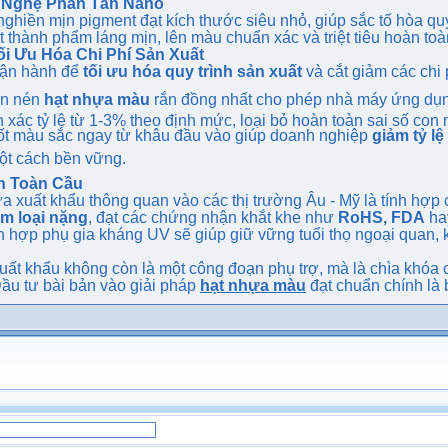
ng Nghệ Phân Tán Nano
ghiền mịn pigment đạt kích thước siêu nhỏ, giúp sắc tố hòa qu
 thành phẩm láng mịn, lên màu chuẩn xác và triệt tiêu hoàn toà
i Ưu Hóa Chi Phí Sản Xuất
 vận hành để
tối ưu hóa quy trình sản xuất
và cắt giảm các chi 
n nén
hạt nhựa màu
rắn đồng nhất cho phép nhà máy ứng dụng
h xác tỷ lệ từ 1-3% theo định mức, loại bỏ hoàn toàn sai số con
ốt màu sắc ngay từ khâu đầu vào giúp doanh nghiệp
giảm tỷ l
t cách bền vững.
h Toàn Cầu
ựa xuất khẩu thông quan vào các thị trường Âu - Mỹ là tính hợp
m loại nặng
, đạt các chứng nhận khắt khe như
RoHS, FDA
ha
h hợp phụ gia kháng UV sẽ giúp giữ vững tuổi thọ ngoại quan, k
ất khẩu không còn là một công đoạn phụ trợ, mà là chìa khóa 
Đầu tư bài bản vào giải pháp
hạt nhựa màu
đạt chuẩn chính là 