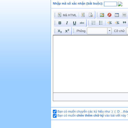
Nhập mã số xác nhận (bắt buộc):
Mã HTML
Phông
K
Phông
Phông
Cỡ chữ
Bạn có muốn chuyển các ký hiệu như :) :( :D ...thà
Bạn có muốn
chèn thêm chữ ký
vào bài viết này 