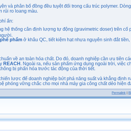
yện và phân bổ đồng đều tuyệt đối trong cấu trúc polymer. Dòn
n rủi ro loang màu.
phí ẩn:
 hệ thống cân định lượng tự động (gravimetric doser) trên cổ
 người.
ệ phế phẩm
ở khâu QC, tiết kiệm hạt nhựa nguyên sinh đắt tiền,
 chuẩn về an toàn hóa chất. Do đó, doanh nghiệp cần ưu tiên cá
y
REACH
. Ngoài ra, nếu sản phẩm ứng dụng ngoài trời, việc c
hông bị phấn hóa trước tác động của thời tiết.
chiến lược để doanh nghiệp bứt phá năng suất và khẳng định 
bệ phóng vững chắc cho mọi nhà máy gia công chất dẻo hiện đạ
Permalink
|
B