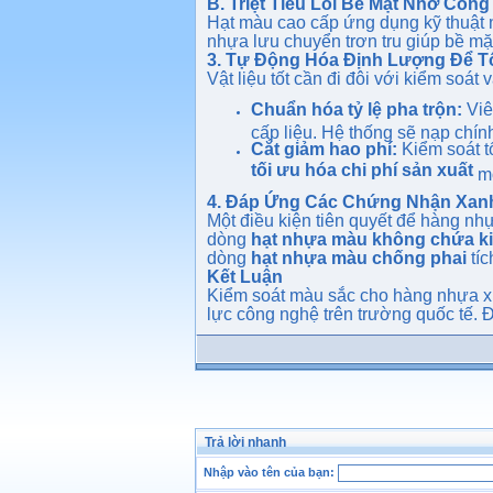
B. Triệt Tiêu Lỗi Bề Mặt Nhờ Cô
Hạt màu cao cấp ứng dụng kỹ thuật n
nhựa lưu chuyển trơn tru giúp bề mặt
3. Tự Động Hóa Định Lượng Để Tố
Vật liệu tốt cần đi đôi với kiểm soát
Chuẩn hóa tỷ lệ pha trộn:
Viê
cấp liệu. Hệ thống sẽ nạp chín
Cắt giảm hao phí:
Kiểm soát t
tối ưu hóa chi phí sản xuất
mộ
4. Đáp Ứng Các Chứng Nhận Xan
Một điều kiện tiên quyết để hàng nh
dòng
hạt nhựa màu không chứa ki
dòng
hạt nhựa màu chống phai
tíc
Kết Luận
Kiểm soát màu sắc cho hàng nhựa xu
lực công nghệ trên trường quốc tế. 
Trả lời nhanh
Nhập vào tên của bạn: