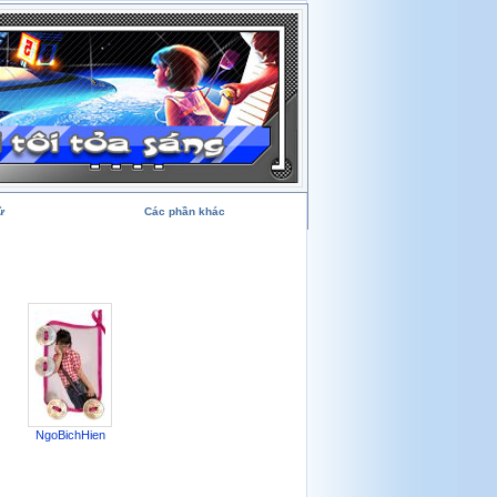
ử
Các phần khác
NgoBichHien