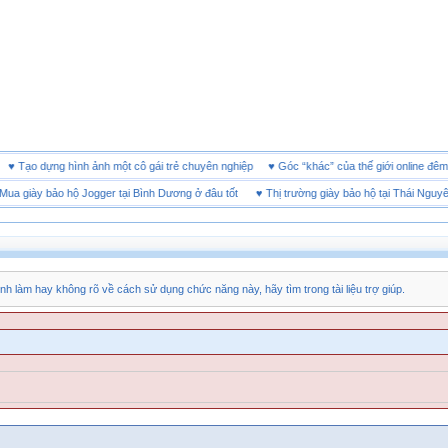
oanh
♥
Tạo dựng hình ảnh một cô gái trẻ chuyên nghiệp
♥
Góc “khác” của thế giới onlin
giày bảo hộ Jogger tại Bình Dương ở đâu tốt
♥
Thị trường giày bảo hộ tại Thái Nguyên
nh làm hay không rõ về cách sử dụng chức năng này, hãy tìm trong tài liệu trợ giúp.