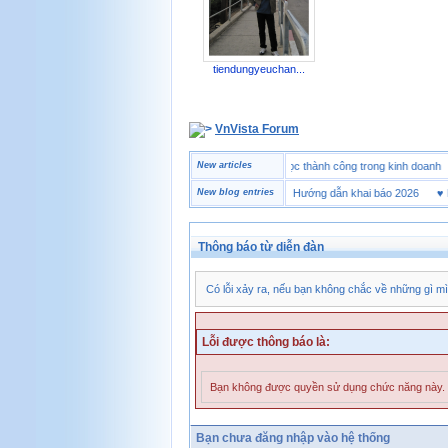
tiendungyeuchan...
VnVista Forum
♥
Một số câu hỏi phỏng vấn “đặc biệt” của Microsoft
New articles
♥
4 bài học thành công trong kinh d
♥
Tờ khai hải quan là gì? Hướng dẫn khai báo 2026
New blog entries
♥
Mua 
Thông báo từ diễn đàn
Có lỗi xảy ra, nếu bạn không chắc về những gì mì
Lỗi được thông báo là:
Bạn không được quyền sử dụng chức năng này.
Bạn chưa đăng nhập vào hệ thống