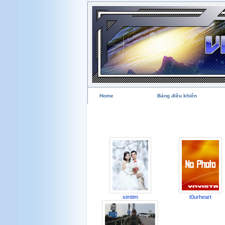
Home
Bảng điều khiển
simtim
t0urheart