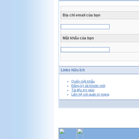
Địa chỉ email của bạn
Mật khẩu của bạn
Links hữu ích
Quên mật khẩu
Đăng ký tài khoản mới
Tài liệu trợ giúp
Liên hệ với quản trị mạng