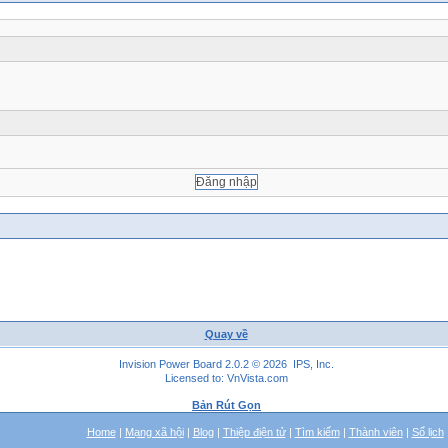
Quay về
Invision Power Board 2.0.2 © 2026 IPS, Inc.
Licensed to: VnVista.com
Bản Rút Gọn
Home
|
Mạng xã hội
|
Blog
|
Thiệp điện tử
|
Tìm kiếm
|
Thành viên
|
Sổ lịch