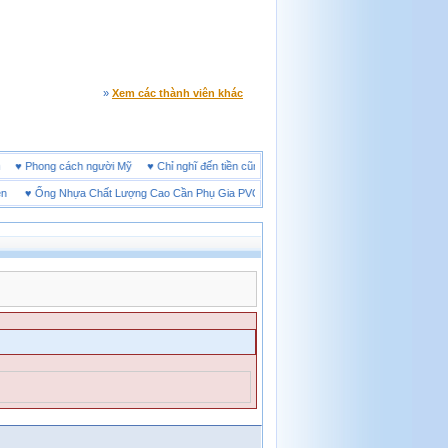
»
Xem các thành viên khác
e đêm
♥
Phong cách người Mỹ
♥
Chỉ nghĩ đến tiền cũng làm người ta ích kỷ
♥
Ống Nhựa Chất Lượng Cao Cần Phụ Gia PVC Gì?
♥
Giày bảo hộ lót Kevlar và lót thép 