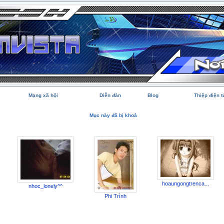
Mạng xã hội
Diễn đàn
Blog
Thiệp điện t
Mục này đã bị khoá
hoaungongtrenca...
nhoc_lonely^^
Phi Trình