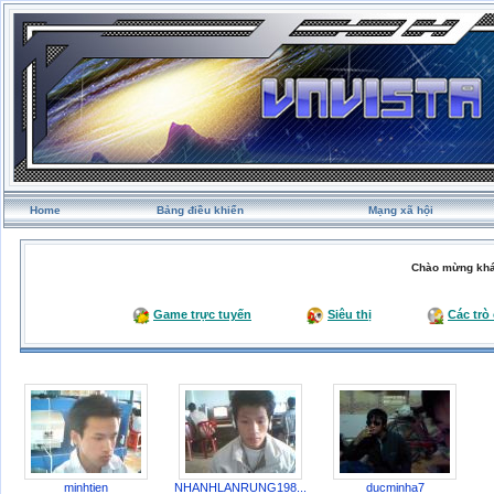
Home
Bảng điều khiển
Mạng xã hội
Chào mừng khá
Game trực tuyến
Siêu thị
Các trò
minhtien
NHANHLANRUNG198...
ducminha7