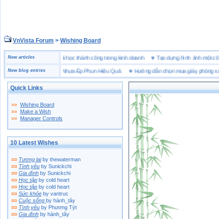
VnVista Forum
>
Wishing Board
ặc biệt” của Microsoft
New articles
♥
4 bài học thành công trong kinh doanh
♥
Tạo dựng hình ảnh mộ
h Chọn Bột Màu Cho Nhựa Ép Phun Hiệu Quả
New blog entries
♥
Hướng dẫn chọn mua giày phòng sạch
Quick Links
»»
Wishing Board
»»
Make a Wish
»»
Manager Controls
10 Latest Wishes
¤¤
Tương lai
by thewaterman
¤¤
Tình yêu
by Sunickchi
¤¤
Gia đình
by Sunickchi
¤¤
Học tập
by cold heart
¤¤
Học tập
by cold heart
¤¤
Sức khỏe
by vantruc
¤¤
Cuộc sống
by hành_tây
¤¤
Tình yêu
by Phương Týt
¤¤
Gia đình
by hành_tây