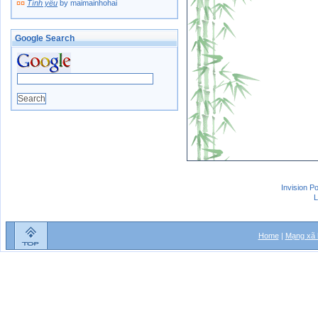
¤¤
Tình yêu
by maimainhohai
Google Search
Invision P
L
Home
|
Mạng xã 