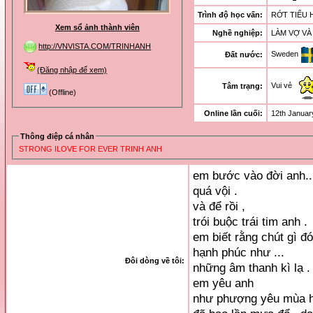
Trình độ học vấn:
RỚT TIỂU
Xem sổ ảnh thành viên
Nghề nghiệp:
LÀM VỢ VÀ
http://VNVISTA.COM/TRINHANH
Sweden
Đất nước:
(Đăng nhập để xem)
Vui vẻ
Tâm trạng:
(Offline)
Online lần cuối:
12th Januar
Thông điệp cá nhân
STRONG ILOVE FOR EVER TRINH ANH
em bước vào đời anh..
quá vội .
và để rồi ,
trói buộc trái tim anh .
em biết rằng chút gì 
hạnh phúc như ...
Đôi dòng về tôi:
những âm thanh kì lạ .
em yêu anh
như phượng yêu mùa 