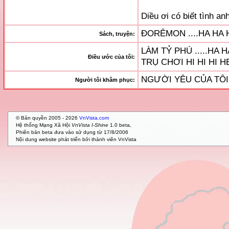
Diều ơi có biết tình a
ĐORÊMON ....HA HA 
Sách, truyện:
LÀM TỶ PHÚ .....HA H
Điều ước của tôi:
TRỤ CHƠI HI HI HI H
NGƯỜI YÊU CỦA TÔI
Người tôi khâm phục:
© Bản quyền 2005 - 2026
VnVista.com
Hệ thống Mạng Xã Hội
VnVista I-Shine
1.0 beta,
Phiên bản beta đưa vào sử dụng từ 17/8/2006
Nội dung website phát triển bởi thành viên VnVista