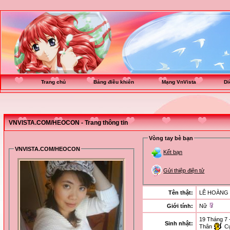
Trang chủ
Bảng điều khiển
Mạng VnVista
Di
VNVISTA.COM/HEOCON - Trang thông tin
Vòng tay bè bạn
VNVISTA.COM/HEOCON
Kết bạn
Gửi thiệp điện tử
Tên thật:
LÊ HOÀNG 
Giới tính:
Nữ
19 Tháng 7 
Sinh nhật:
Thân
Cự