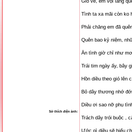
Gió về, em vội lãng qu
Tình ta xa mãi còn ko 
Phải chăng em đã quêm
Quên bao kỷ niệm, nh
Ân tình giờ chỉ như m
Trái tim ngày ấy, bây 
Hồn diều theo gió lên 
Bỏ dây thương nhớ đớ
Diều ơi sao nỡ phụ tìn
Sở thích điện ảnh:
Trách dây trói buộc , 
Ước gì diều sẽ hiểu c