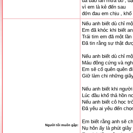
đã bao lần mưa đổ , dạ
vì em là kẻ đến sau
đớn đau em chịu , khổ
Nếu anh biết dù chỉ một
Em đã khóc khi biết an
Trái tim em đã một lần
Đã tin rằng sự thật đư
Nếu anh biết dù chỉ một
Máu đông cứng và nghe
Em sẽ cố quên quên đi 
Giữ làm chi những giâ
Nếu anh biết khi người
Lúc đầu khổ thả hồn n
Nếu anh biết cô học tr
Đã yêu ai yêu đến chọ
Em biết rằng anh sẽ c
Người tôi muốn gặp:
Nụ hôn ấy là phút giây