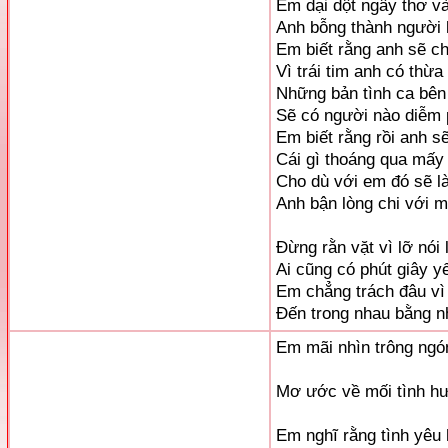
Em dại dột ngây thơ và
Anh bỗng thành người 
Em biết rằng anh sẽ c
Vì trái tim anh có thừ
Những bản tình ca bên
Sẽ có người nào diễm
Em biết rằng rồi anh 
Cái gì thoáng qua mấy a
Cho dù với em đó sẽ l
Anh bận lòng chi với 
Đừng rằn vặt vì lỡ nói
Ai cũng có phút giây y
Em chẳng trách đâu vì 
Đến trong nhau bằng nh
Em mãi nhìn trông ngó
Mơ ước về mối tình h
Em nghĩ rằng tình yêu