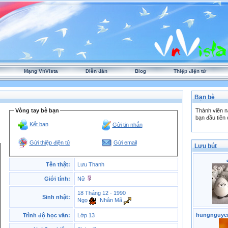
Mạng VnVista
Diễn đàn
Blog
Thiệp điện tử
Bạn bè
Vòng tay bè bạn
Thành viên n
bạn đầu tiên 
Kết bạn
Gửi tin nhắn
Gửi thiệp điện tử
Gửi email
Lưu bút
Tên thật:
Lưu Thanh
Giới tính:
Nữ
18 Tháng 12 - 1990
Sinh nhật:
Ngọ
Nhân Mã
hungnguye
Trình độ học vấn:
Lớp 13