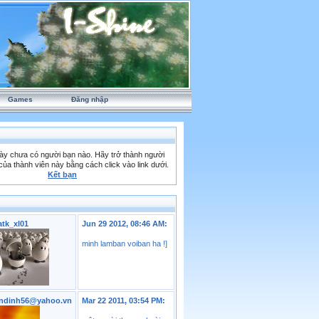
Games
Đăng nhập
ày chưa có người bạn nào. Hãy trở thành người
của thành viên này bằng cách click vào link dưới.
Kết bạn
atk_xl01
Jun 29 2012, 08:46 AM:
minh lamban voiban ha !]
ndinh56@yahoo.vn
Mar 22 2011, 03:54 PM: