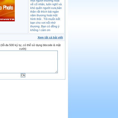
một người thương hoài
về cố nhân, luôn nghĩ và
khó quên người xưa,bản
thân rất thích bài ngàn
năm thương hoài một
hình thôi . Tôi muốn kết
bạn cho vơi nổi nhớ
thương .Bạn có đồng ý
không / cảm ơn
Xem tất cả bài viết
t (tối đa 500 ký tự, có thể sử dụng bbcode & mặt
cười):