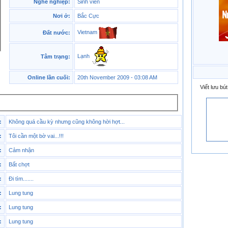
Nghề nghiệp:
Sinh viên
Nơi ở:
Bắc Cực
Vietnam
Đất nước:
Lạnh
Tâm trạng:
Online lần cuối:
20th November 2009 - 03:08 AM
Viết lưu bú
:
Không quá cầu kỳ nhưng cũng không hời hợt...
:
Tôi cần một bờ vai...!!!
:
Cảm nhận
:
Bất chợt
:
Đi tìm.......
:
Lung tung
:
Lung tung
:
Lung tung