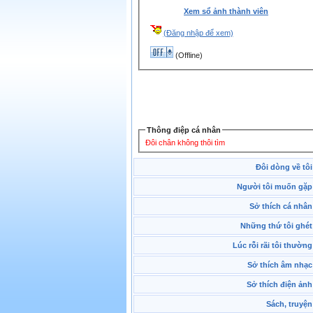
Xem sổ ảnh thành viên
(Đăng nhập để xem)
(Offline)
Thông điệp cá nhân
Đôi chân không thôi tìm
Đôi dòng về tôi
Người tôi muốn gặp
Sở thích cá nhân
Những thứ tôi ghét
Lúc rỗi rãi tôi thường
Sở thích âm nhạc
Sở thích điện ảnh
Sách, truyện