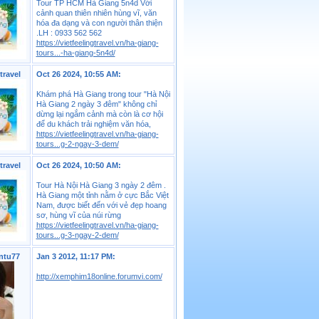
Tour TP HCM Hà Giang 5n4d Với
cảnh quan thiên nhiên hùng vĩ, văn
hóa đa dạng và con người thân thiện
.LH : 0933 562 562
https://vietfeelingtravel.vn/ha-giang-
tours...-ha-giang-5n4d/
travel
Oct 26 2024, 10:55 AM:
Khám phá Hà Giang trong tour "Hà Nội
Hà Giang 2 ngày 3 đêm" không chỉ
dừng lại ngắm cảnh mà còn là cơ hội
để du khách trải nghiệm văn hóa,
https://vietfeelingtravel.vn/ha-giang-
tours...g-2-ngay-3-dem/
travel
Oct 26 2024, 10:50 AM:
Tour Hà Nội Hà Giang 3 ngày 2 đêm .
Hà Giang một tỉnh nằm ở cực Bắc Việt
Nam, được biết đến với vẻ đẹp hoang
sơ, hùng vĩ của núi rừng
https://vietfeelingtravel.vn/ha-giang-
tours...g-3-ngay-2-dem/
ntu77
Jan 3 2012, 11:17 PM:
http://xemphim18online.forumvi.com/