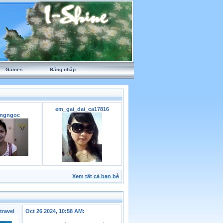
Games
Đăng nhập
em_gai_dai_ca17816
ngngoc
Xem tất cả bạn bè
travel
Oct 26 2024, 10:58 AM: