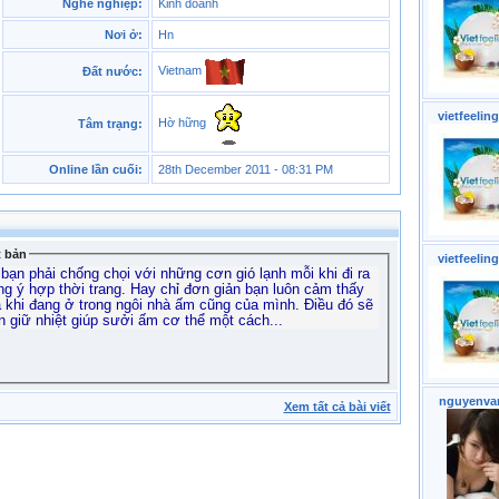
Nghề nghiệp:
Kinh doanh
Nơi ở:
Hn
Vietnam
Đất nước:
vietfeeling
Hờ hững
Tâm trạng:
Online lần cuối:
28th December 2011 - 08:31 PM
t bản
vietfeeling
 bạn phải chống chọi với những cơn gió lạnh mỗi khi đi ra
 ý hợp thời trang. Hay chỉ đơn giản bạn luôn cảm thấy
ả khi đang ở trong ngôi nhà ấm cũng của mình. Điều đó sẽ
 giữ nhiệt giúp sưởi ấm cơ thể một cách...
nguyenva
Xem tất cả bài viết