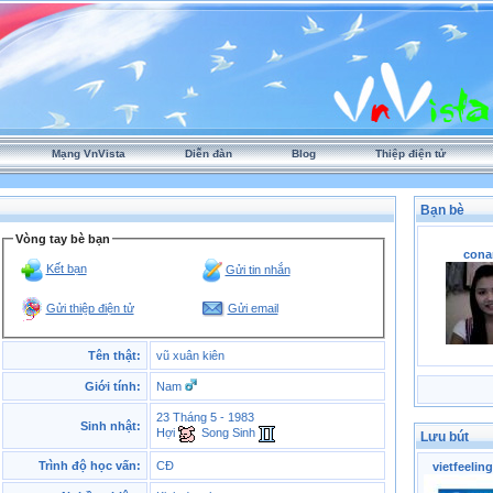
Mạng VnVista
Diễn đàn
Blog
Thiệp điện tử
Bạn bè
Vòng tay bè bạn
cona
Kết bạn
Gửi tin nhắn
Gửi thiệp điện tử
Gửi email
Tên thật:
vũ xuân kiên
Giới tính:
Nam
23 Tháng 5 - 1983
Sinh nhật:
Hợi
Song Sinh
Lưu bút
Trình độ học vấn:
CĐ
vietfeeling