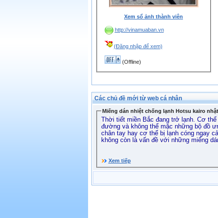
Xem sổ ảnh thành viên
http://vinamuaban.vn
(Đăng nhập để xem)
(Offline)
Các chủ đề mới từ web cá nhân
Miếng dán nhiệt chống lạnh Hotsu kairo nhậ
Thời tiết miền Bắc đang trở lạnh. Cơ thể
đường và không thể mặc những bộ đồ ưng
chân tay hay cơ thể bị lạnh cóng ngay c
không còn là vấn đề với những miếng dán
Xem tiếp