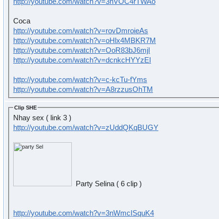
http://youtube.com/watch?v=3nVOC4rTWAo
Coca
http://youtube.com/watch?v=rovDmroieAs
http://youtube.com/watch?v=oHlx4MBKR7M
http://youtube.com/watch?v=OoR83bJ6mjI
http://youtube.com/watch?v=dcnkcHYYzEI
http://youtube.com/watch?v=c-kcTu-fYms
http://youtube.com/watch?v=A8rzzusOhTM
Clip SHE
Nhay sex ( link 3 )
http://youtube.com/watch?v=zUddQKqBUGY
Party Selina ( 6 clip )
http://youtube.com/watch?v=3nWmcISquK4