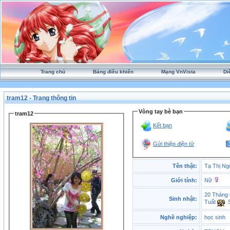
Trang chủ
Bảng điều khiển
Mạng VnVista
Di
tram12 - Trang thông tin
Vòng tay bè bạn
tram12
Kết bạn
Gửi thiệp điện tử
Tên thật:
Tạ Thị N
Giới tính:
Nữ
20 Tháng 
Sinh nhật:
Tuất
S
Nghề nghiệp:
học sinh