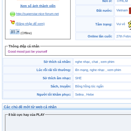
Nơi ở:
TPHCM
Xem sổ ảnh thành viên
Vietnam
Đất nước:
http://superstar.nice-forum.net
(Đăng nhập để xem)
Vui vẻ
Tâm trạng:
(Offline)
Online lần cuối:
27th Febr
Thông điệp cá nhân
Good mood just be yourself
Sở thích cá nhân:
nghe nhạc, chat , xem phim
Lúc rỗi rãi tôi thường:
lên mạng, nghe nhạc , xem phim
Sở thích âm nhạc:
SHE
Sách, truyện:
Bông hồng tóc ngắn
Người tôi khâm phục:
Selina , Hebe
Các chủ đề mới từ web cá nhân
8 bài cực hay của PLAY