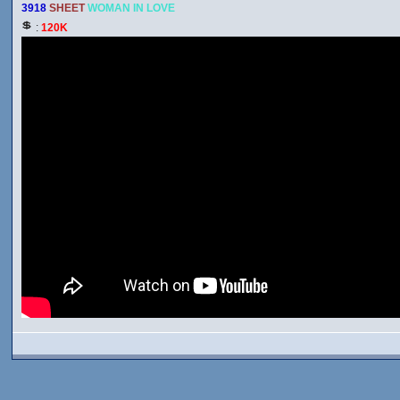
3918
SHEET
WOMAN IN LOVE
:
120K