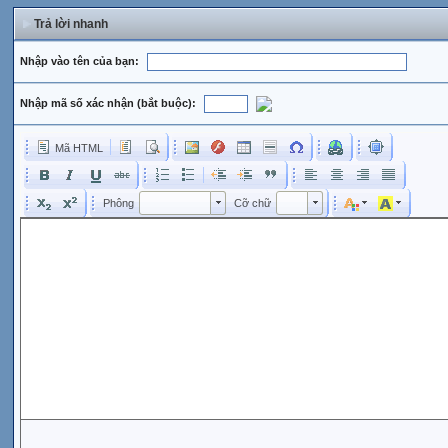
Trả lời nhanh
Nhập vào tên của bạn:
Nhập mã số xác nhận (bắt buộc):
Mã HTML
Phông
Kích cỡ phông
Phông
Cỡ chữ
Phông
Cỡ chữ