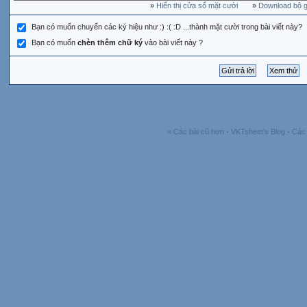
»
Hiển thị cửa sổ mặt cười
»
Download bộ gõ
Bạn có muốn chuyển các ký hiệu như :) :( :D ...thành mặt cười trong bài viết này?
Bạn có muốn
chèn thêm chữ ký
vào bài viết này ?
« Các bài cũ hơn
·
VKTsheet's Blog
·
Các 