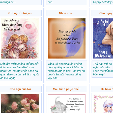
môi bạn bè...
bạn...
Happy birthday 
Gửi người tôi yêu
Nhắn nhủ...
Cho ngày
Một tấm thiệp không thể nói hết
Vâng, tôi không quên chặng
Thứ hai, thứ ba,
tình cảm của bạn dành cho
đường đã qua, và sẽ luôn đón
nghỉ cuối tuần..
người đó, nhưng chắc chắn sự
nhận những gì phải đến với nụ
chọn một tấm th
quan tâm của bạn sẽ làm người
cười trên môi. Và bạn cũng
hôm nay!
đó xúc động...
vậy nhé...
Cho bạn của tôi
Mau bình phục nhé !
Hi, how 