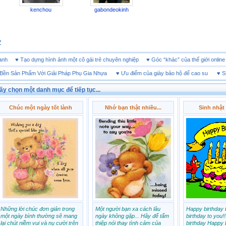
kenchou
gabondeokinh
ử
kinh doanh
♥
Tạo dựng hình ảnh một cô gái trẻ chuyên nghiệp
♥
Góc “khác” của thế giớ
n Phẩm Với Giải Pháp Phụ Gia Nhựa
♥
Ưu điểm của giày bảo hộ đế cao su
♥
SHEET T
ãy chọn một danh mục để tiếp tục...
Chúc một ngày tốt lành
Nhớ bạn thật nhiều...
Sinh nhật 
Những lời chúc đơn giản trong
Một người bạn xa cách lâu
Happy birthday 
một ngày bình thường sẽ mang
ngày không gặp... Hãy để tấm
birthday to you!
lại chút niềm vui và nụ cười trên
thiệp nói thay tình cảm của
birthday Happy b