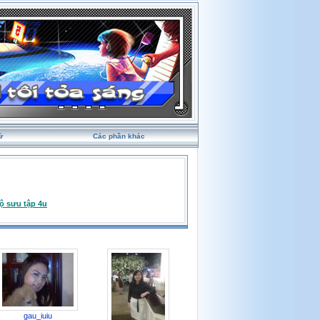
ử
Các phần khác
ộ sưu tập 4u
gau_iuiu