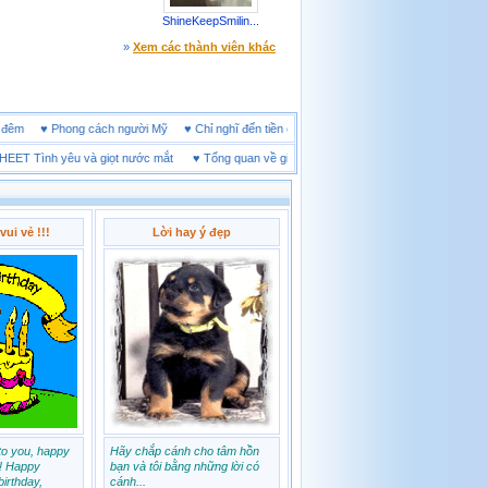
ShineKeepSmilin...
»
Xem các thành viên khác
i online đêm
♥
Phong cách người Mỹ
♥
Chỉ nghĩ đến tiền cũng làm người ta ích kỷ
ình yêu và giọt nước mắt
♥
Tổng quan về giày bảo hộ tại Vĩnh Long
♥
Khả Năng Hạt N
vui vẻ !!!
Lời hay ý đẹp
to you, happy
Hãy chắp cánh cho tâm hồn
!! Happy
bạn và tôi bằng những lời có
irthday,
cánh...