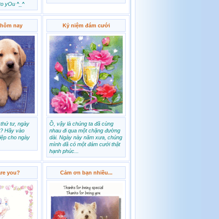
to yOu ^_^
 hôm nay
Kỷ niệm đám cưới
 thứ tư, ngày
Ồ, vậy là chúng ta đã cùng
. ? Hãy vào
nhau đi qua một chặng đường
iệp cho ngày
dài. Ngày này năm xưa, chúng
mình đã có một đám cưới thật
hạnh phúc...
are you?
Cảm ơn bạn nhiều...