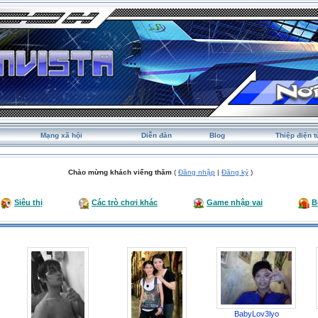
Mạng xã hội
Diễn đàn
Blog
Thiệp điện t
Chào mừng khách viếng thăm
(
Đăng nhập
|
Đăng ký
)
Siêu thị
Các trò chơi khác
Game nhập vai
B
BabyLov3lyo