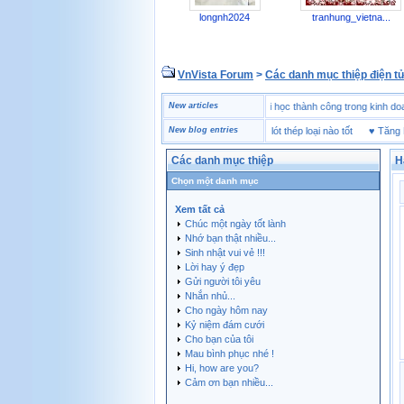
longnh2024
tranhung_vietna...
VnVista Forum
>
Các danh mục thiệp điện t
 trẻ
♥
Một số câu hỏi phỏng vấn “đặc biệt” của Microsoft
New articles
♥
4 bài học thành công trong 
♥
Giày bảo hộ lót Kevlar và lót thép loại nào tốt
New blog entries
♥
Tăng Bền Sả
Các danh mục thiệp
H
Chọn một danh mục
Xem tất cả
Chúc một ngày tốt lành
Nhớ bạn thật nhiều...
Sinh nhật vui vẻ !!!
Lời hay ý đẹp
Gửi người tôi yêu
Nhắn nhủ...
Cho ngày hôm nay
Kỷ niệm đám cưới
Cho bạn của tôi
Mau bình phục nhé !
Hi, how are you?
Cảm ơn bạn nhiều...