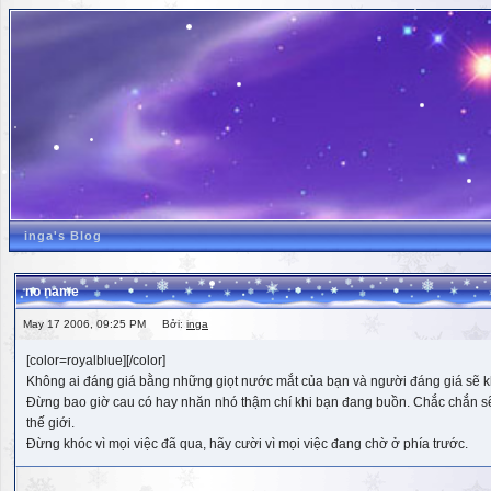
inga's Blog
no name
May 17 2006, 09:25 PM Bởi:
inga
[color=royalblue][/color]
Không ai đáng giá bằng những giọt nước mắt của bạn và người đáng giá sẽ k
Đừng bao giờ cau có hay nhăn nhó thậm chí khi bạn đang buồn. Chắc chắn sẽ có
thế giới.
Đừng khóc vì mọi việc đã qua, hãy cười vì mọi việc đang chờ ở phía trước.