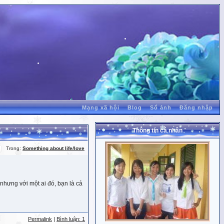
Mạng xã hội
Blog
Sổ ảnh
Đăng nhập
Thông tin cá nhân
Trong:
Something about life/love
nhưng với một ai đó, bạn là cả
Permalink
|
Bình luận: 1