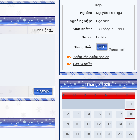
inga
Họ tên:
Nguyễn Thu Nga
Nghề nghiệp:
Học sinh
Sinh nhật:
:
13 Tháng 2 - 1990
Bình luận
#1
Nơi ở:
Hà Nội
Trạng thái:
(Vắng mặt)
Thêm vào nhóm bạn bè
Gửi tin nhắn
«
Tháng 8 2026
»
C
H
B
T
N
S
B
1
2
3
4
5
6
7
8
9
10
11
12
13
14
15
16
17
18
19
20
21
22