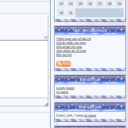
23
24
25
26
27
28
29
30
31
Thực đơn người xem
Thêm inga vào sổ địa chỉ
Gửi tin nhắn cho inga
Gửi email cho inga
Xem thông tin về inga
Kho lưu trữ
Bài viết cuối
Lovely music
no name
Bình luận mới
Guest_vinh_* trong
no name