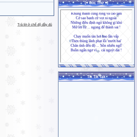
(♥ Góc Thơ ♥)
Trả lời ở chế độ đầy đủ
Tik Tik Tak