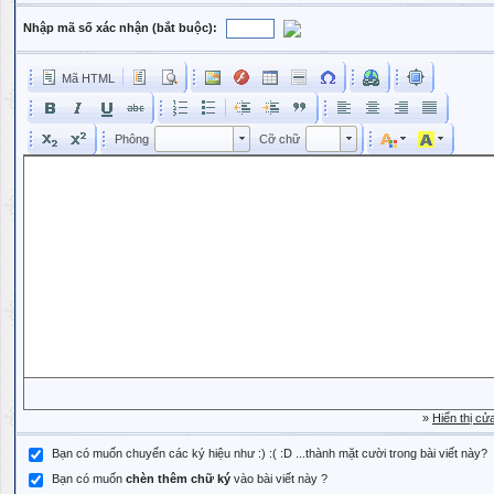
Nhập mã số xác nhận (bắt buộc):
Mã HTML
Phông
Kích cỡ phông
Phông
Cỡ chữ
Phông
Cỡ chữ
»
Hiển thị cử
Bạn có muốn chuyển các ký hiệu như :) :( :D ...thành mặt cười trong bài viết này?
Bạn có muốn
chèn thêm chữ ký
vào bài viết này ?