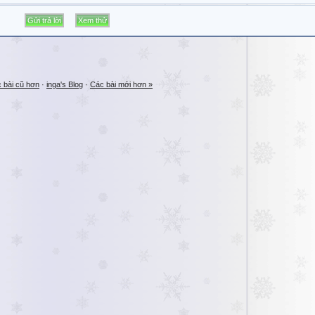
 bài cũ hơn
·
inga's Blog
·
Các bài mới hơn »