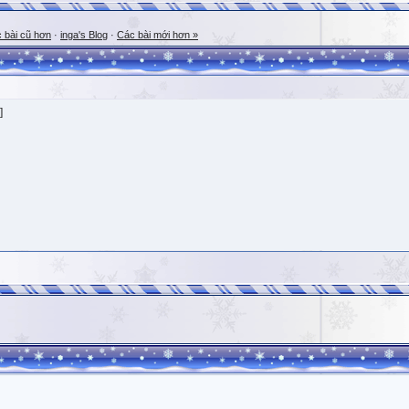
 bài cũ hơn
·
inga's Blog
·
Các bài mới hơn »
]