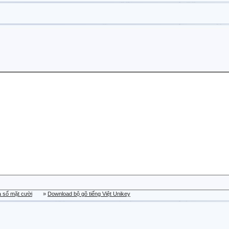
a sổ mặt cười
»
Download bộ gõ tiếng Việt Unikey