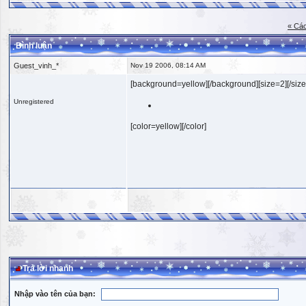
« Các
Bình luận
Guest_vinh_*
Nov 19 2006, 08:14 AM
[background=yellow][/background][size=2][/size
Unregistered
[color=yellow][/color]
Trả lời nhanh
Nhập vào tên của bạn: