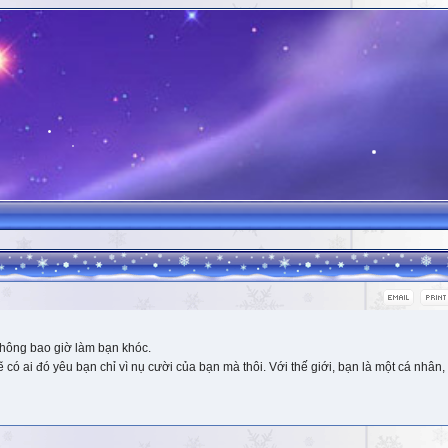
hông bao giờ làm bạn khóc.
 ai đó yêu bạn chỉ vì nụ cười của bạn mà thôi. Với thế giới, bạn là một cá nhân, 