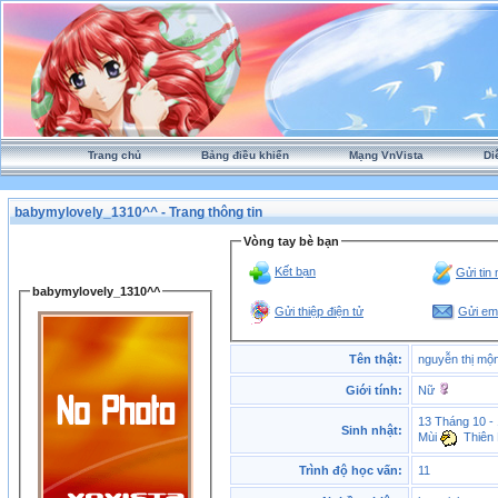
Trang chủ
Bảng điều khiển
Mạng VnVista
Di
babymylovely_1310^^ - Trang thông tin
Vòng tay bè bạn
Kết bạn
Gửi tin
babymylovely_1310^^
Gửi thiệp điện tử
Gửi ema
Tên thật:
nguyễn thị mộ
Giới tính:
Nữ
13 Tháng 10 -
Sinh nhật:
Mùi
Thiên 
Trình độ học vấn:
11