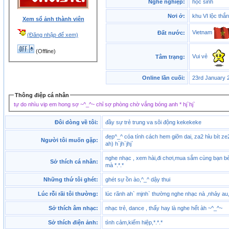
Nghề nghiệp:
học sinh
Nơi ở:
khu VI lộc thắ
Xem sổ ảnh thành viên
Vietnam
Đất nước:
(Đăng nhập để xem)
(Offline)
Vui vẻ
Tâm trạng:
Online lần cuối:
23rd January 
Thông điệp cá nhân
tự do nhìu vip em hong sợ ~^_^~ chỉ sợ phòng chờ vắng bóng anh * hj`hj`
Đôi dòng về tôi:
đầy sự trẻ trung va sôi động kekekeke
đẹp^_^ cóa tính cách hem giỡn dai, za2 hỉu bít ze
Người tôi muốn gặp:
ah) h`jh`jhj`
nghe nhạc , xem hài,đi chơi,mua sắm cùng bạn bè 
Sở thích cá nhân:
mà *.*.*
Những thứ tôi ghét:
ghét sự ồn ào,^_^ dậy thui
Lúc rỗi rãi tôi thường:
lúc rãnh ah` mjnh` thường nghe nhạc nà ,nhảy au,
Sở thích âm nhạc:
nhạc trẻ, dance , thấy hay là nghe hết àh ~^_^~
Sở thích điện ảnh:
tình cảm,kiếm hiệp,*.*.*