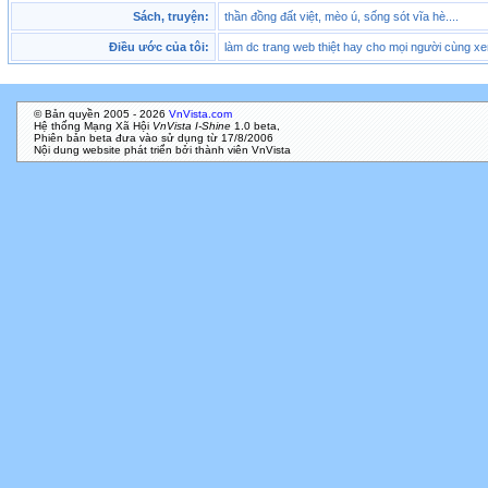
Sách, truyện:
thần đồng đất việt, mèo ú, sống sót vĩa hè....
Điều ước của tôi:
làm dc trang web thiệt hay cho mọi người cùng xe
© Bản quyền 2005 - 2026
VnVista.com
Hệ thống Mạng Xã Hội
VnVista I-Shine
1.0 beta,
Phiên bản beta đưa vào sử dụng từ 17/8/2006
Nội dung website phát triển bởi thành viên VnVista