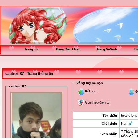
Trang chủ
Bảng điều khiển
Mạng VnVista
Di
cautroi_87 - Trang thông tin
Vòng tay bè bạn
cautroi_87
Kết bạn
G
Gửi thiệp điện tử
Tên thật:
hoang long
Giới tính:
Nam
7 Tháng 10
Sinh nhật:
Mão
Th