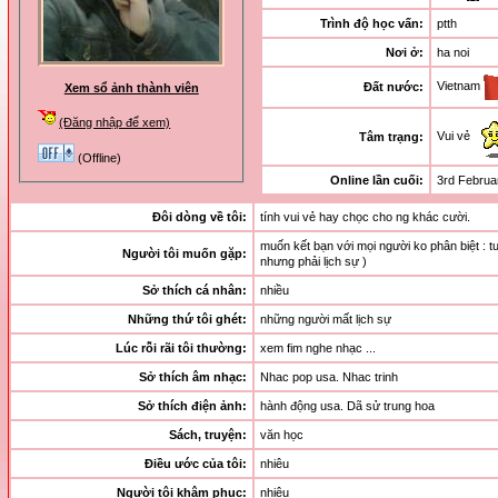
Trình độ học vấn:
ptth
Nơi ở:
ha noi
Vietnam
Đất nước:
Xem sổ ảnh thành viên
(Đăng nhập để xem)
Vui vẻ
Tâm trạng:
(Offline)
Online lần cuối:
3rd Februa
Đôi dòng về tôi:
tính vui vẻ hay chọc cho ng khác cười.
muốn kết bạn với mọi người ko phân biệt : tuổi
Người tôi muốn gặp:
nhưng phải lịch sự )
Sở thích cá nhân:
nhiều
Những thứ tôi ghét:
những người mất lịch sự
Lúc rỗi rãi tôi thường:
xem fim nghe nhạc ...
Sở thích âm nhạc:
Nhac pop usa. Nhac trinh
Sở thích điện ảnh:
hành động usa. Dã sử trung hoa
Sách, truyện:
văn học
Điều ước của tôi:
nhiêu
Người tôi khâm phục:
nhiêu