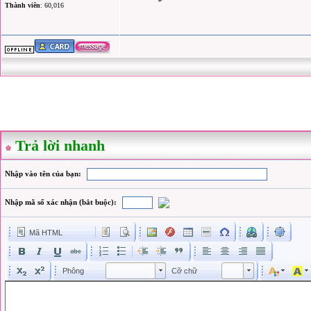
Thành viên
: 60,016
Trả lời nhanh
Nhập vào tên của bạn:
Nhập mã số xác nhận (bắt buộc):
Mã HTML
Phông
Kích cỡ phông
Phông
Cỡ chữ
Phông
Cỡ chữ