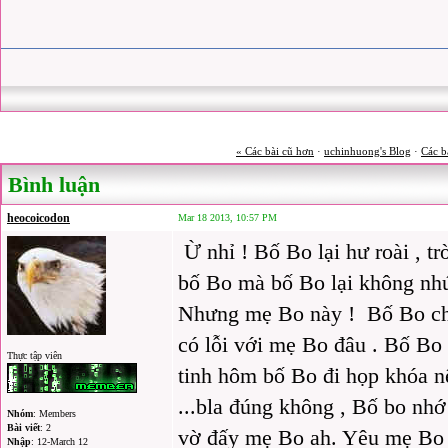
« Các bài cũ hơn
·
uchinhuong's Blog
·
Các b
Bình luận
heocoicodon
Mar 18 2013, 10:57 PM
Ừ nhỉ ! Bố Bo lại hư roài , 
bố Bo mà bố Bo lại không nhứ
Nhưng mẹ Bo này ! Bố Bo ch
có lỗi với mẹ Bo đâu . Bố Bo 
Thực tập viên
tinh hôm bố Bo đi họp khóa nê
...bla đúng không , Bố bo nh
Nhóm
: Members
Bài viết
: 2
vờ đấy mẹ Bo ah. Yêu mẹ Bo
Nhập
: 12-March 12