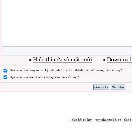
»
Hiển thị cửa sổ mặt cười
»
Download 
Bạn có muốn chuyển các ký hiệu như :) :( :D ...thành mặt cười trong bài viết này?
Bạn có muốn
chèn thêm chữ ký
vào bài viết này ?
« Các bài cũ hơn
·
uchinhuong's Blog
·
Các b